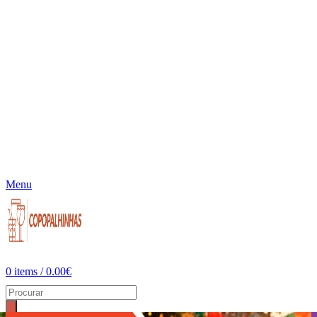
Menu
0
items
/
0.00
€