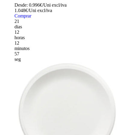
Desde:
0.996€/Uni
excl/iva
1.048€/Uni
excl/iva
Comprar
21
dias
12
horas
12
minutos
56
seg