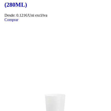
(280ML)
Desde:
0.121€/Uni
excl/iva
Comprar