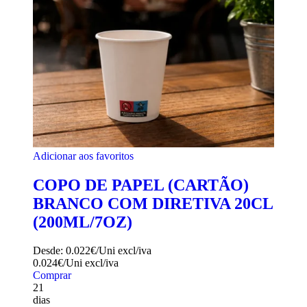
Adicionar aos favoritos
COPO DE PAPEL (CARTÃO)
BRANCO COM DIRETIVA 20CL
(200ML/7OZ)
Desde:
0.022€/Uni
excl/iva
0.024€/Uni
excl/iva
Comprar
21
dias