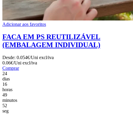
Adicionar aos favoritos
FACA EM PS REUTILIZÁVEL
(EMBALAGEM INDIVIDUAL)
Desde:
0.054€/Uni
excl/iva
0.06€/Uni
excl/iva
Comprar
24
dias
16
horas
49
minutos
50
seg