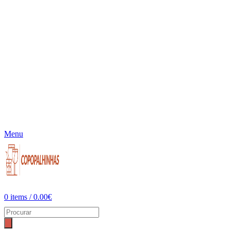
Menu
0
items
/
0.00
€