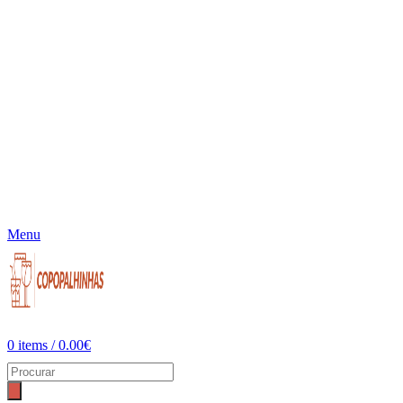
Menu
0
items
/
0.00
€