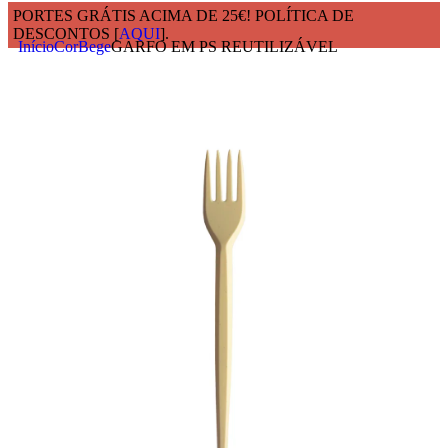
PORTES GRÁTIS ACIMA DE 25€! POLÍTICA DE
DESCONTOS [
AQUI
].
Início
Cor
Bege
GARFO EM PS REUTILIZÁVEL