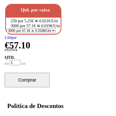
Qtd. por caixa
250 por 5.25€ ≅ 0.021€/Uni
3000 por 57.1€ ≅ 0.019€/Uni
Limpar
€
57.10
excl/iva
QTD.
Comprar
Política de Descontos