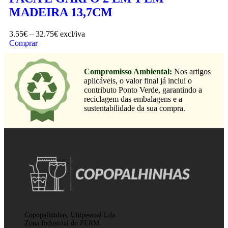
MADEIRA 13,7CM
3.55
€
–
32.75
€
excl/iva
Comprar
Compromisso Ambiental:
Nos artigos
aplicáveis, o valor final já inclui o
contributo Ponto Verde, garantindo a
reciclagem das embalagens e a
sustentabilidade da sua compra.
Copopalhinhas, Unipessoal Lda
Zona Industrial do PERM