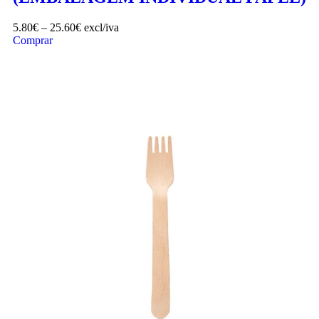
5.80
€
–
25.60
€
excl/iva
Comprar