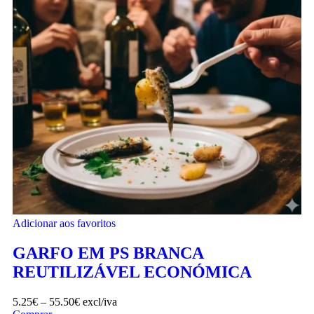
Adicionar aos favoritos
GARFO EM PS BRANCA
REUTILIZÁVEL ECONÓMICA
5.25
€
–
55.50
€
excl/iva