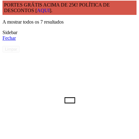
PORTES GRÁTIS ACIMA DE 25€! POLÍTICA DE
DESCONTOS [
AQUI
].
Início
SACOS DE PLÁSTICO
A mostrar todos os 7 resultados
Sidebar
Fechar
Limpar