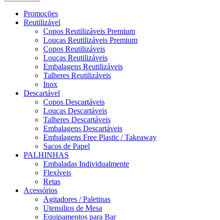
Promoções
Reutilizável
Copos Reutilizáveis Premium
Louças Reutilizáveis Premium
Copos Reutilizáveis
Louças Reutilizáveis
Embalagens Reutilizáveis
Talheres Reutilizáveis
Inox
Descartável
Copos Descartáveis
Louças Descartáveis
Talheres Descartáveis
Embalagens Descartáveis
Embalagens Free Plastic / Takeaway
Sacos de Papel
PALHINHAS
Embaladas Individualmente
Flexíveis
Retas
Acessórios
Agitadores / Paletinas
Utensilios de Mesa
Equipamentos para Bar