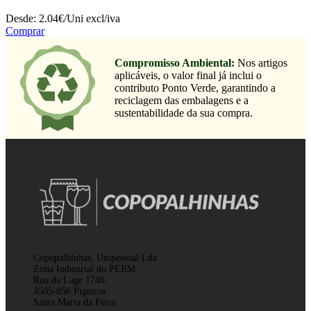
Desde:
2.04€/Uni
excl/iva
Comprar
Compromisso Ambiental:
Nos artigos
aplicáveis, o valor final já inclui o
contributo Ponto Verde, garantindo a
reciclagem das embalagens e a
sustentabilidade da sua compra.
Copopalhinhas, Unipessoal Lda
Zona Industrial do PERM
Rua da Lage 1746
4505-856 Pigeiros
Santa Maria da Feira