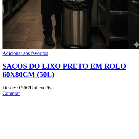
Adicionar aos favoritos
SACOS DO LIXO PRETO EM ROLO
60X80CM (50L)
Desde:
0.56€/Uni
excl/iva
Comprar