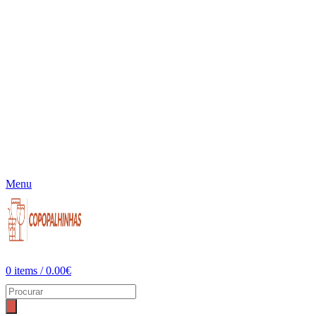
Menu
0
items
/
0.00
€