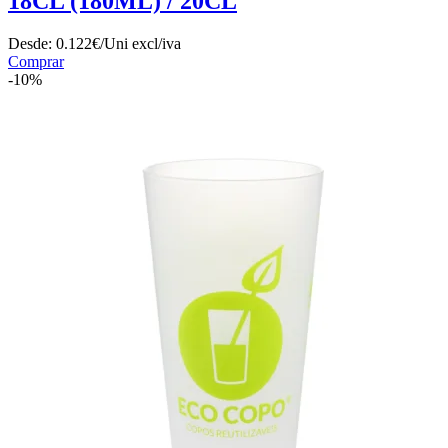
18CL (180ML) / 20CL
Desde:
0.122€/Uni
excl/iva
Comprar
-10%