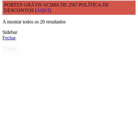
PORTES GRÁTIS ACIMA DE 25€! POLÍTICA DE
DESCONTOS [
AQUI
].
Início
COPOS ECOCOPO
A mostrar todos os 20 resultados
Sidebar
Fechar
Limpar