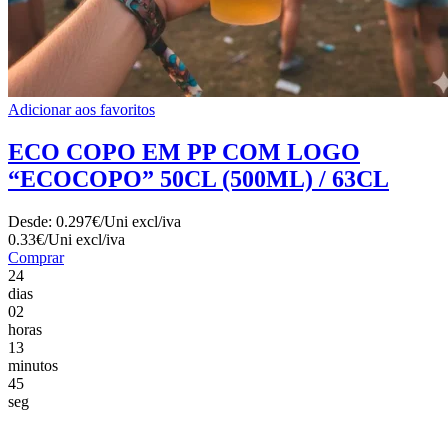
Adicionar aos favoritos
ECO COPO EM PP COM LOGO
“ECOCOPO” 50CL (500ML) / 63CL
Desde:
0.297€/Uni
excl/iva
0.33€/Uni
excl/iva
Comprar
24
dias
02
horas
13
minutos
43
seg