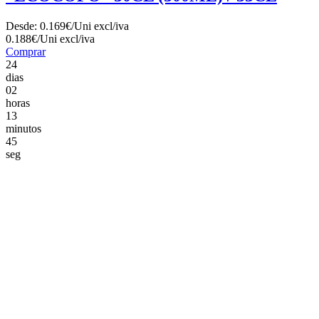
Desde:
0.169€/Uni
excl/iva
0.188€/Uni
excl/iva
Comprar
24
dias
02
horas
13
minutos
43
seg