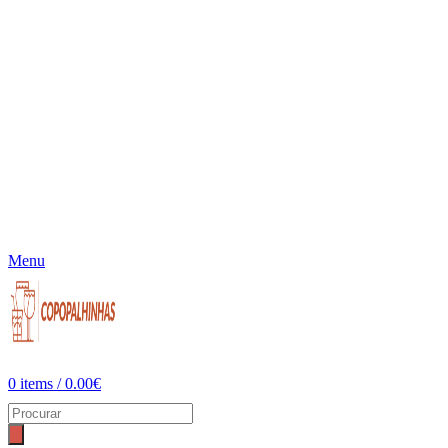
Menu
0
items
/
0.00
€