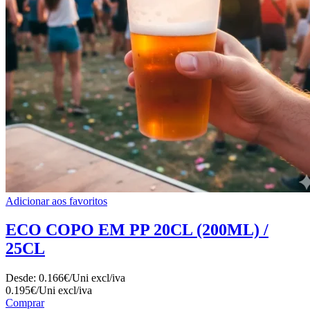
Adicionar aos favoritos
ECO COPO EM PP 20CL (200ML) /
25CL
Desde:
0.166€/Uni
excl/iva
0.195€/Uni
excl/iva
Comprar