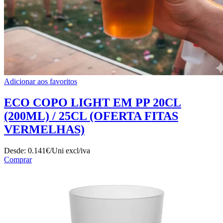
Adicionar aos favoritos
ECO COPO LIGHT EM PP 20CL
(200ML) / 25CL (OFERTA FITAS
VERMELHAS)
Desde:
0.141€/Uni
excl/iva
Comprar