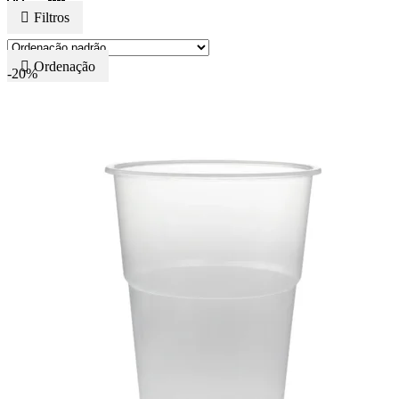
Filtros
Ordenação
-20%