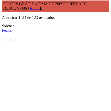
PORTES GRÁTIS ACIMA DE 25€! POLÍTICA DE
DESCONTOS [
AQUI
].
Início
COPOS REUTILIZÁVEIS POLIPROPILENO PP
A mostrar 1–24 de 123 resultados
Sidebar
Fechar
Limpar