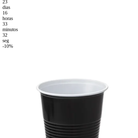
23
dias
16
horas
33
minutos
30
seg
-10%