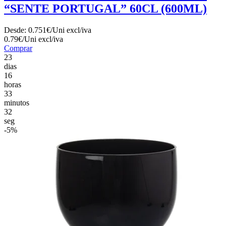
“SENTE PORTUGAL” 60CL (600ML)
Desde:
0.751€/Uni
excl/iva
0.79€/Uni
excl/iva
Comprar
23
dias
16
horas
33
minutos
30
seg
-5%