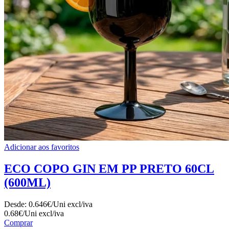
Adicionar aos favoritos
ECO COPO GIN EM PP PRETO 60CL
(600ML)
Desde:
0.646€/Uni
excl/iva
0.68€/Uni
excl/iva
Comprar