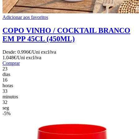
Adicionar aos favoritos
COPO VINHO / COCKTAIL BRANCO
EM PP 45CL (450ML)
Desde:
0.996€/Uni
excl/iva
1.048€/Uni
excl/iva
Comprar
23
dias
16
horas
33
minutos
30
seg
-5%