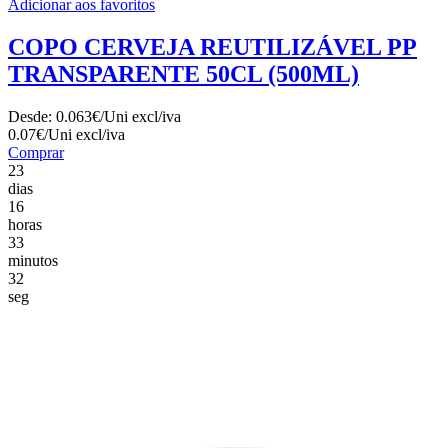
Adicionar aos favoritos
COPO CERVEJA REUTILIZÁVEL PP
TRANSPARENTE 50CL (500ML)
Desde:
0.063€/Uni
excl/iva
0.07€/Uni
excl/iva
Comprar
23
dias
16
horas
33
minutos
30
seg