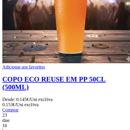
Adicionar aos favoritos
COPO ECO REUSE EM PP 50CL
(500ML)
Desde:
0.145€/Uni
excl/iva
0.153€/Uni
excl/iva
Comprar
23
dias
16