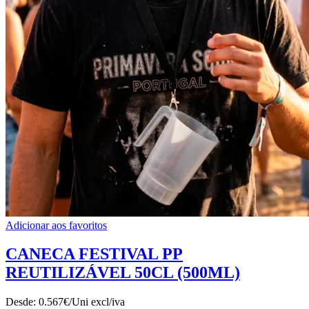
Adicionar aos favoritos
CANECA FESTIVAL PP
REUTILIZÁVEL 50CL (500ML)
Desde:
0.567€/Uni
excl/iva