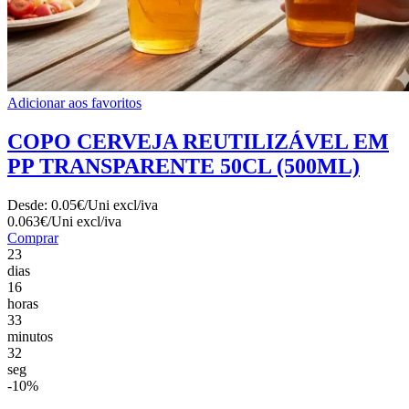
Adicionar aos favoritos
COPO CERVEJA REUTILIZÁVEL EM
PP TRANSPARENTE 50CL (500ML)
Desde:
0.05€/Uni
excl/iva
0.063€/Uni
excl/iva
Comprar
23
dias
16
horas
33
minutos
30
seg
-10%