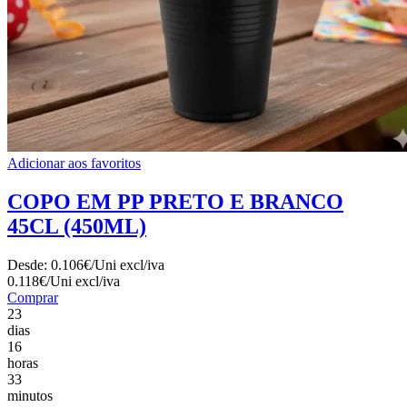
Adicionar aos favoritos
COPO EM PP PRETO E BRANCO
45CL (450ML)
Desde:
0.106€/Uni
excl/iva
0.118€/Uni
excl/iva
Comprar
23
dias
16
horas
33
minutos