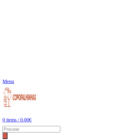
Menu
0
items
/
0.00
€