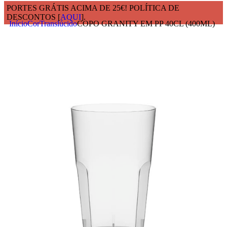
PORTES GRÁTIS ACIMA DE 25€! POLÍTICA DE
DESCONTOS [
AQUI
].
Início
Cor
Translúcido
COPO GRANITY EM PP 40CL (400ML)