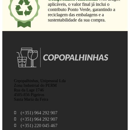
aplicáveis, o valor final já inclui o
contributo Ponto Verde, garantindo a
reciclagem das embalagens e a
sustentabilidade da sua compra.
Copopalhinhas, Unipessoal Lda
Zona Industrial do PERM
Rua da Lage 1746
4505-856 Pigeiros
Santa Maria da Feira
(+351) 964 292 907
(+351) 964 292 907
(+351) 220 045 467