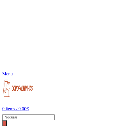
Menu
0
items
/
0.00
€