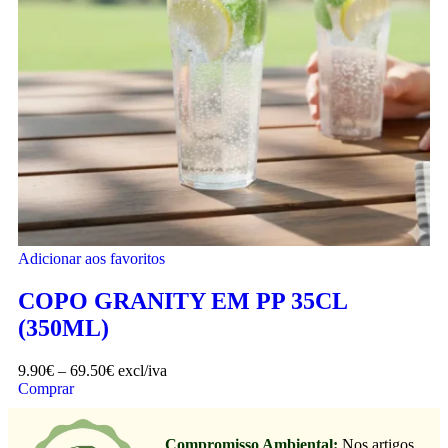
Adicionar aos favoritos
COPO GRANITY EM PP 35CL
(350ML)
9.90
€
–
69.50
€
excl/iva
Comprar
Compromisso Ambiental:
Nos artigos