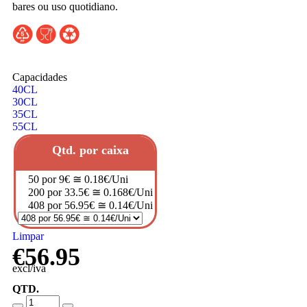
bares ou uso quotidiano.
Capacidades
40CL
30CL
35CL
55CL
Qtd. por caixa
50 por 9€ ≅ 0.18€/Uni
200 por 33.5€ ≅ 0.168€/Uni
408 por 56.95€ ≅ 0.14€/Uni
Limpar
€
56.95
excl/iva
QTD.