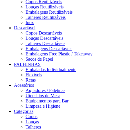
Copos Reutilizáveis
Louças Reutilizáveis
Embalagens Reutilizáveis
Talheres Reutilizáveis
Inox
Descartável
Copos Descartáveis
Louças Descartáveis
Talheres Descartáveis
Embalagens Descartáveis
Embalagens Free Plastic / Takeaway
Sacos de Papel
PALHINHAS
Embaladas Individualmente
Flexíveis
Retas
Acessórios
Agitadores / Paletinas
Utensilios de Mesa
Equipamentos para Bar
Limpeza e Higiene
Categorias
Copos
Louças
Talheres