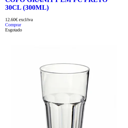
30CL (300ML)
12.60
€
excl/iva
Comprar
Esgotado