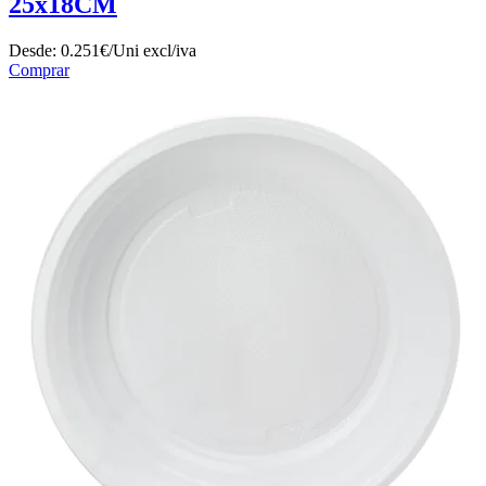
25x18CM
Desde:
0.251€/Uni
excl/iva
Comprar