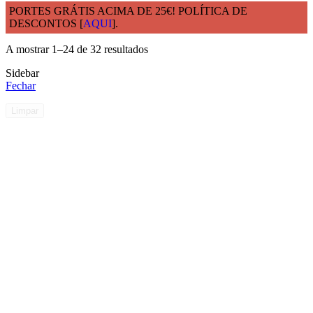
PORTES GRÁTIS ACIMA DE 25€! POLÍTICA DE
DESCONTOS [
AQUI
].
Início
LOUÇAS REUTILIZÁVEIS
A mostrar 1–24 de 32 resultados
Sidebar
Fechar
Limpar