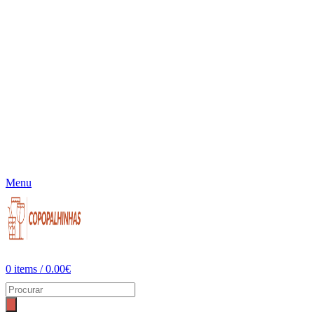
Menu
0
items
/
0.00
€