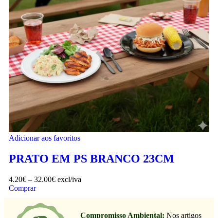
Adicionar aos favoritos
PRATO EM PS BRANCO 23CM
4.20
€
–
32.00
€
excl/iva
Comprar
Compromisso Ambiental:
Nos artigos