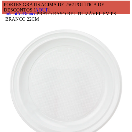
PORTES GRÁTIS ACIMA DE 25€! POLÍTICA DE
DESCONTOS [
AQUI
].
Início
Cor
Branco
PRATO RASO REUTILIZÁVEL EM PS
BRANCO 22CM