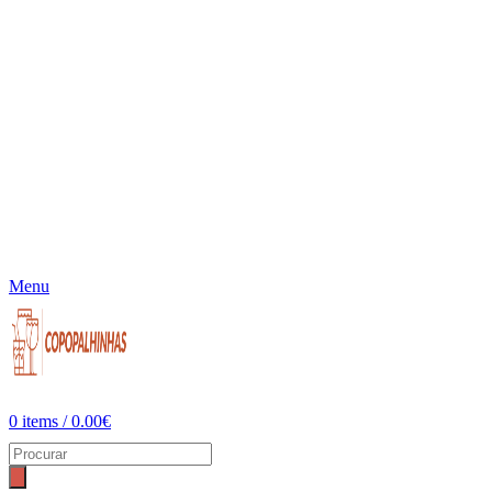
Menu
0
items
/
0.00
€