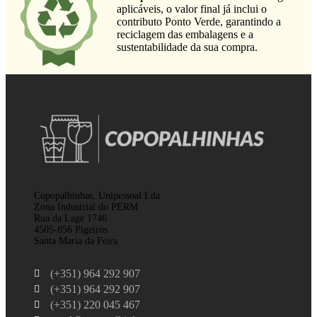
aplicáveis, o valor final já inclui o
contributo Ponto Verde, garantindo a
reciclagem das embalagens e a
sustentabilidade da sua compra.
Copopalhinhas, Unipessoal Lda
Zona Industrial do PERM
Rua da Lage 1746
4505-856 Pigeiros
Santa Maria da Feira
(+351) 964 292 907
(+351) 964 292 907
(+351) 220 045 467