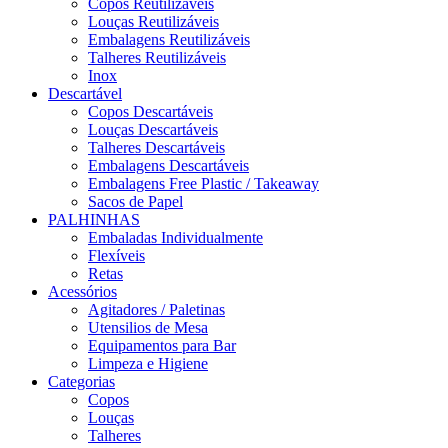
Copos Reutilizáveis
Louças Reutilizáveis
Embalagens Reutilizáveis
Talheres Reutilizáveis
Inox
Descartável
Copos Descartáveis
Louças Descartáveis
Talheres Descartáveis
Embalagens Descartáveis
Embalagens Free Plastic / Takeaway
Sacos de Papel
PALHINHAS
Embaladas Individualmente
Flexíveis
Retas
Acessórios
Agitadores / Paletinas
Utensilios de Mesa
Equipamentos para Bar
Limpeza e Higiene
Categorias
Copos
Louças
Talheres