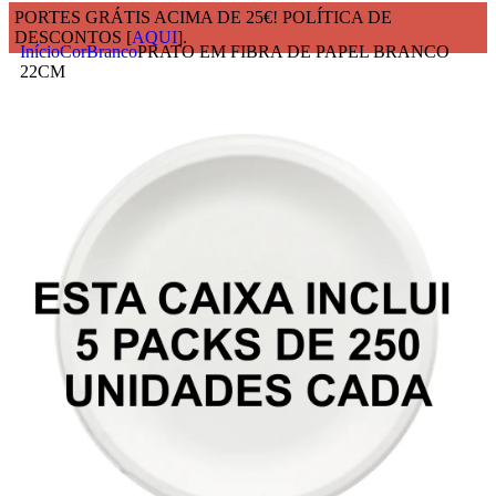
PORTES GRÁTIS ACIMA DE 25€! POLÍTICA DE
DESCONTOS [
AQUI
].
Início
Cor
Branco
PRATO EM FIBRA DE PAPEL BRANCO
22CM