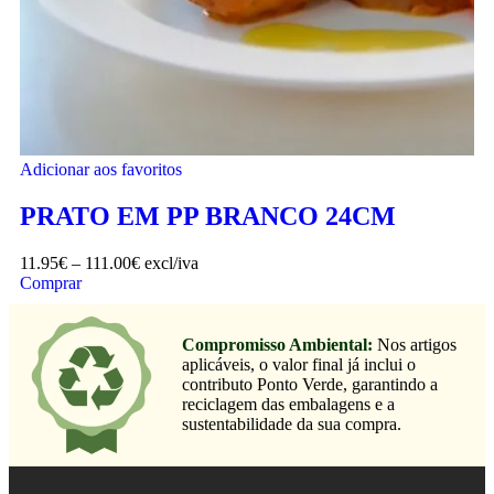
Adicionar aos favoritos
PRATO EM PP BRANCO 24CM
11.95
€
–
111.00
€
excl/iva
Comprar
Compromisso Ambiental:
Nos artigos
aplicáveis, o valor final já inclui o
contributo Ponto Verde, garantindo a
reciclagem das embalagens e a
sustentabilidade da sua compra.