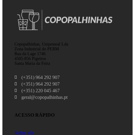
Copopalhinhas, Unipessoal Lda
Zona Industrial do PERM
Rua da Lage 1746
4505-856 Pigeiros
Santa Maria da Feira
(+351) 964 292 907
(+351) 964 292 907
(+351) 220 045 467
geral@copopalhinhas.pt
ACESSO RÁPIDO
Sobre nós