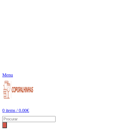
Menu
0
items
/
0.00
€