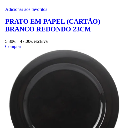
Adicionar aos favoritos
PRATO EM PAPEL (CARTÃO)
BRANCO REDONDO 23CM
5.30
€
–
47.00
€
excl/iva
Comprar