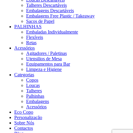
Talheres Descartáveis
Embalagens Descartáveis
Embalagens Free Plastic / Takeaway
Sacos de Papel
PALHINHAS
Embaladas Individualmente
Flexíveis
Retas
Acessórios
Agitadores / Paletinas
Utensilios de Mesa
Equipamentos para Bar
Limpeza e Higiene
Categorias
Copos
Louças
Talheres
Palhinhas
Embalagens
Acessórios
Eco Copo
Personalização
Sobre Nós
Contactos