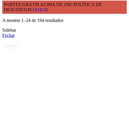
PORTES GRÁTIS ACIMA DE 25€! POLÍTICA DE
DESCONTOS [
AQUI
].
Início
Louças
A mostrar 1–24 de 194 resultados
Sidebar
Fechar
Limpar