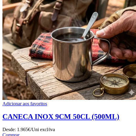
Adicionar aos favoritos
CANECA INOX 9CM 50CL (500ML)
Desde:
1.965€/Uni
excl/iva
Comprar