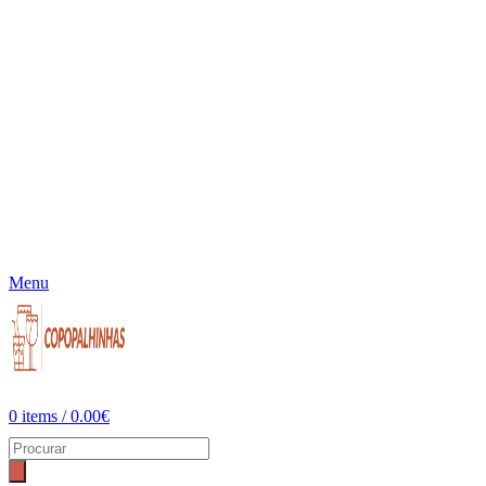
Menu
0
items
/
0.00
€