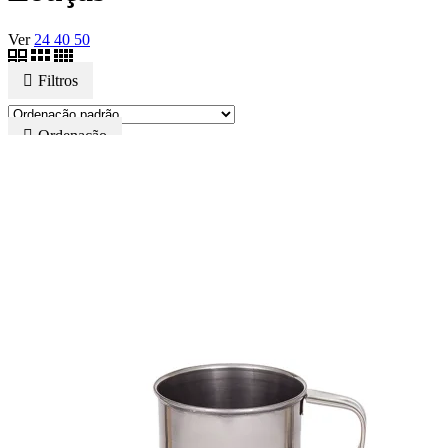
Ver
24
40
50
Filtros
Ordenação