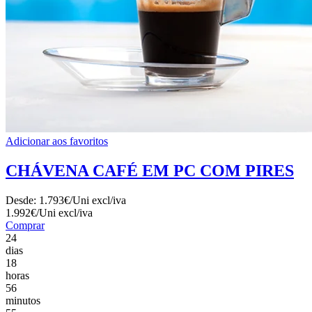
Adicionar aos favoritos
CHÁVENA CAFÉ EM PC COM PIRES
Desde:
1.793€/Uni
excl/iva
1.992€/Uni
excl/iva
Comprar
24
dias
18
horas
56
minutos