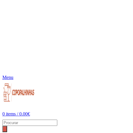
Menu
0
items
/
0.00
€