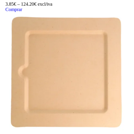
3.85
€
–
124.20
€
excl/iva
Comprar