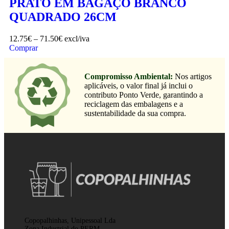
PRATO EM BAGAÇO BRANCO
QUADRADO 26CM
12.75
€
–
71.50
€
excl/iva
Comprar
Compromisso Ambiental:
Nos artigos
aplicáveis, o valor final já inclui o
contributo Ponto Verde, garantindo a
reciclagem das embalagens e a
sustentabilidade da sua compra.
Copopalhinhas, Unipessoal Lda
Zona Industrial do PERM