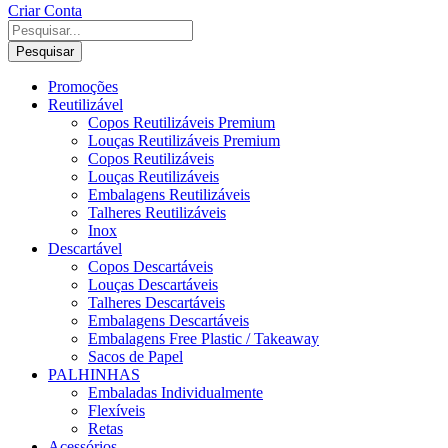
Criar Conta
Pesquisar
Promoções
Reutilizável
Copos Reutilizáveis Premium
Louças Reutilizáveis Premium
Copos Reutilizáveis
Louças Reutilizáveis
Embalagens Reutilizáveis
Talheres Reutilizáveis
Inox
Descartável
Copos Descartáveis
Louças Descartáveis
Talheres Descartáveis
Embalagens Descartáveis
Embalagens Free Plastic / Takeaway
Sacos de Papel
PALHINHAS
Embaladas Individualmente
Flexíveis
Retas
Acessórios