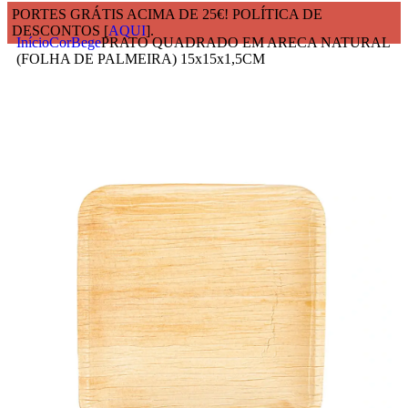
PORTES GRÁTIS ACIMA DE 25€! POLÍTICA DE
DESCONTOS [
AQUI
].
Início
Cor
Bege
PRATO QUADRADO EM ARECA NATURAL
(FOLHA DE PALMEIRA) 15x15x1,5CM