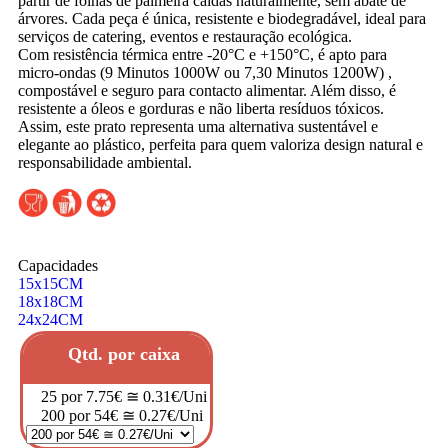
partir de folhas de palmeira caídas naturalmente, sem abate de
árvores. Cada peça é única, resistente e biodegradável, ideal para
serviços de catering, eventos e restauração ecológica.
Com resistência térmica entre -20°C e +150°C, é apto para
micro-ondas (9 Minutos 1000W ou 7,30 Minutos 1200W) ,
compostável e seguro para contacto alimentar. Além disso, é
resistente a óleos e gorduras e não liberta resíduos tóxicos.
Assim, este prato representa uma alternativa sustentável e
elegante ao plástico, perfeita para quem valoriza design natural e
responsabilidade ambiental.
Capacidades
15x15CM
18x18CM
24x24CM
Qtd. por caixa
25 por 7.75€ ≅ 0.31€/Uni
200 por 54€ ≅ 0.27€/Uni