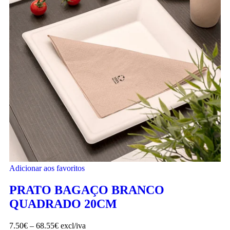
Adicionar aos favoritos
PRATO BAGAÇO BRANCO
QUADRADO 20CM
7.50
€
–
68.55
€
excl/iva