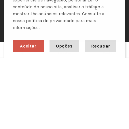
Personalização
conteúdo do nosso site, analisar o tráfego e
mostrar-lhe anúncios relevantes. Consulte a
INFORMAÇÃO LEGAL
nossa
política de privacidade
para mais
Personalização
informações.
Entregas
Aceitar
Opções
Recusar
Formas de Pagamento
Loja
Favoritos
Conta
Política de Descontos
Política de Privacidade
Termos e Condições
Livro de Reclamações Online
MINHA CONTA
Minha Conta
Encomendas