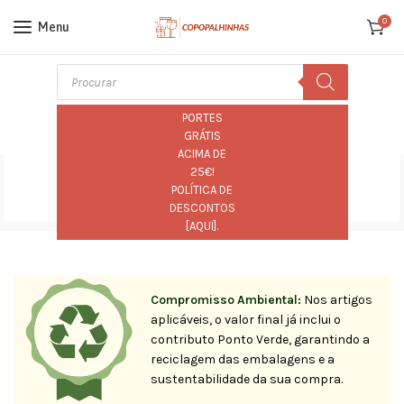
0
Menu
PORTES
GRÁTIS
ACIMA DE
25€!
Carrinho de Compras
POLÍTICA DE
DESCONTOS
[
AQUI
].
Compromisso Ambiental:
Nos artigos
aplicáveis, o valor final já inclui o
contributo Ponto Verde, garantindo a
reciclagem das embalagens e a
sustentabilidade da sua compra.