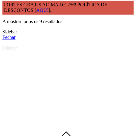
PORTES GRÁTIS ACIMA DE 25€! POLÍTICA DE
DESCONTOS [
AQUI
].
Início
COPOS TRITAN
A mostrar todos os 9 resultados
Sidebar
Fechar
Limpar