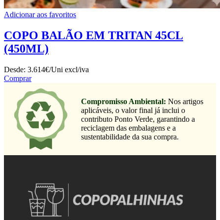
Adicionar aos favoritos
COPO BALÃO EM TRITAN 45CL
(450ML)
Desde:
3.614€/Uni
excl/iva
Comprar
Compromisso Ambiental:
Nos artigos
aplicáveis, o valor final já inclui o
contributo Ponto Verde, garantindo a
reciclagem das embalagens e a
sustentabilidade da sua compra.