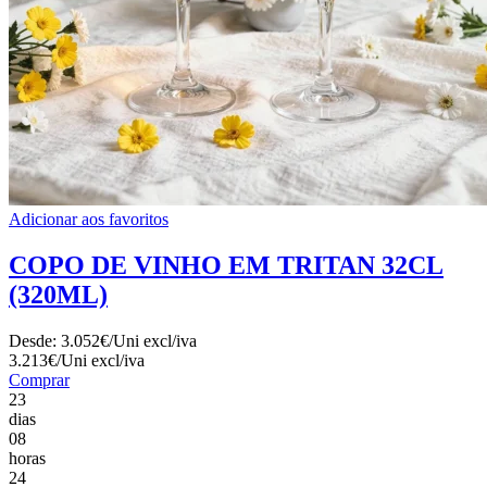
Adicionar aos favoritos
COPO DE VINHO EM TRITAN 32CL
(320ML)
Desde:
3.052€/Uni
excl/iva
3.213€/Uni
excl/iva
Comprar
23
dias
08
horas
24