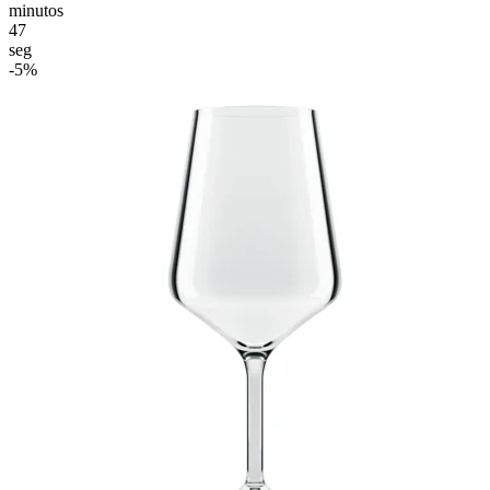
minutos
45
seg
-5%