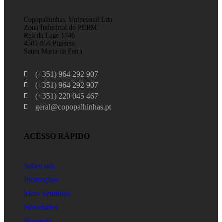
Copopalhinhas, Unipessoal Lda
Zona Industrial do PERM
Rua da Lage 1746
4505-856 Pigeiros
Santa Maria da Feira
(+351) 964 292 907
(+351) 964 292 907
(+351) 220 045 467
geral@copopalhinhas.pt
ACESSO RÁPIDO
Sobre nós
Promoções
Mais Vendidos
Novidades
Revenda