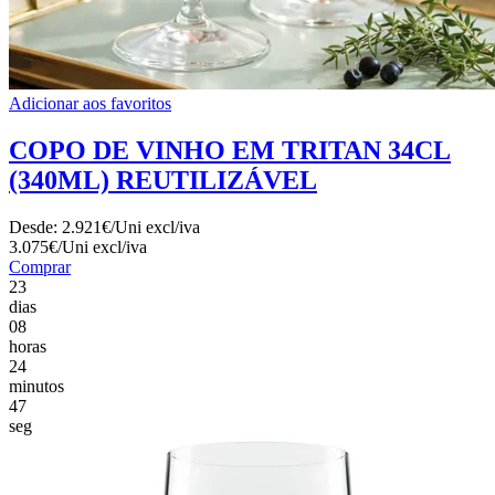
Adicionar aos favoritos
COPO DE VINHO EM TRITAN 34CL
(340ML) REUTILIZÁVEL
Desde:
2.921€/Uni
excl/iva
3.075€/Uni
excl/iva
Comprar
23
dias
08
horas
24
minutos
45
seg