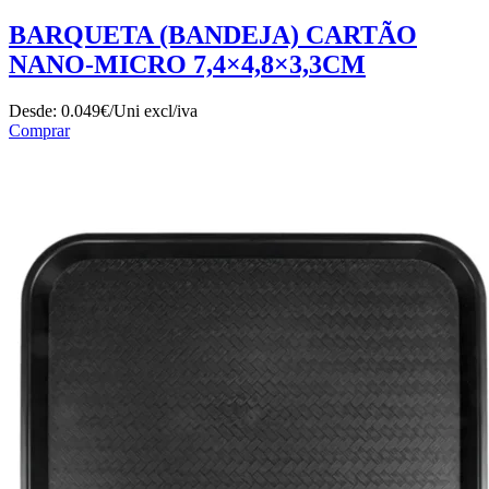
BARQUETA (BANDEJA) CARTÃO
NANO-MICRO 7,4×4,8×3,3CM
Desde:
0.049€/Uni
excl/iva
Comprar