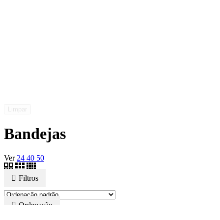
Limpar
Bandejas
Ver
24
40
50
Filtros
Ordenação