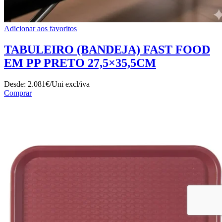
Adicionar aos favoritos
TABULEIRO (BANDEJA) FAST FOOD
EM PP PRETO 27,5×35,5CM
Desde:
2.081€/Uni
excl/iva
Comprar