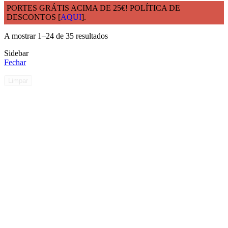
PORTES GRÁTIS ACIMA DE 25€! POLÍTICA DE
DESCONTOS [
AQUI
].
Início
Modelo
Bandejas
A mostrar 1–24 de 35 resultados
Sidebar
Fechar
Limpar