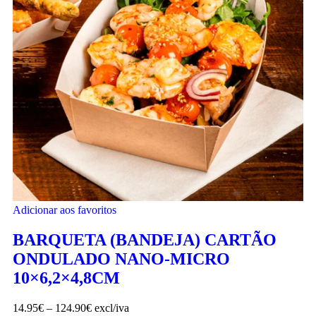
Adicionar aos favoritos
BARQUETA (BANDEJA) CARTÃO
ONDULADO NANO-MICRO
10×6,2×4,8CM
14.95
€
–
124.90
€
excl/iva