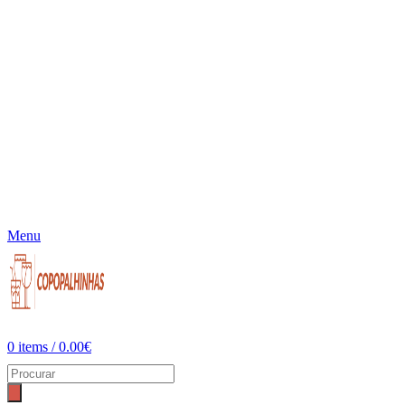
Menu
0
items
/
0.00
€