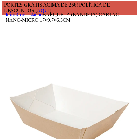
PORTES GRÁTIS ACIMA DE 25€! POLÍTICA DE
DESCONTOS [
AQUI
].
Início
Cor
Castanho
BARQUETA (BANDEJA) CARTÃO
NANO-MICRO 17×9,7×6,3CM