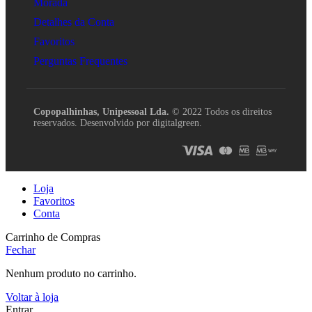
Morada
Detalhes da Conta
Favoritos
Perguntas Frequentes
Copopalhinhas, Unipessoal Lda.
© 2022 Todos os direitos
reservados. Desenvolvido por digitalgreen.
Loja
Favoritos
Conta
Carrinho de Compras
Fechar
Nenhum produto no carrinho.
Voltar à loja
Entrar