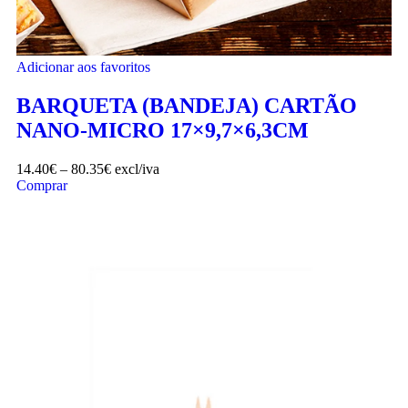
Adicionar aos favoritos
BARQUETA (BANDEJA) CARTÃO
NANO-MICRO 17×9,7×6,3CM
14.40
€
–
80.35
€
excl/iva
Comprar