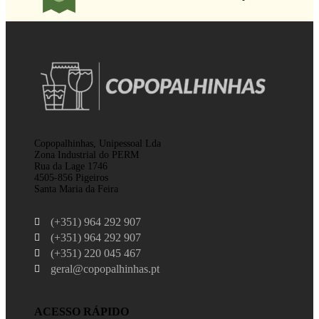
Copopalhinhas, Unipessoal Lda
Zona Industrial do PERM
Rua da Lage 1746
4505-856 Pigeiros
Santa Maria da Feira
(+351) 964 292 907
(+351) 964 292 907
(+351) 220 045 467
geral@copopalhinhas.pt
ACESSO RÁPIDO