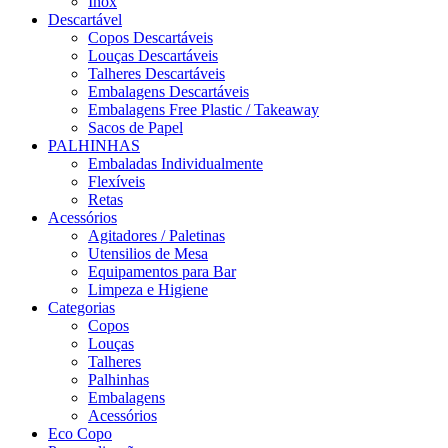
Inox
Descartável
Copos Descartáveis
Louças Descartáveis
Talheres Descartáveis
Embalagens Descartáveis
Embalagens Free Plastic / Takeaway
Sacos de Papel
PALHINHAS
Embaladas Individualmente
Flexíveis
Retas
Acessórios
Agitadores / Paletinas
Utensilios de Mesa
Equipamentos para Bar
Limpeza e Higiene
Categorias
Copos
Louças
Talheres
Palhinhas
Embalagens
Acessórios
Eco Copo