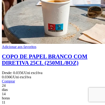
Adicionar aos favoritos
COPO DE PAPEL BRANCO COM
DIRETIVA 25CL (250ML/8OZ)
Desde:
0.035€/Uni
excl/iva
0.036€/Uni
excl/iva
Comprar
24
dias
14
horas
11