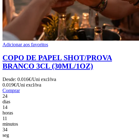
Adicionar aos favoritos
COPO DE PAPEL SHOT/PROVA
BRANCO 3CL (30ML/1OZ)
Desde:
0.016€/Uni
excl/iva
0.019€/Uni
excl/iva
Comprar
24
dias
14
horas
11
minutos
32
seg