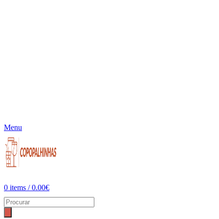
Menu
0
items
/
0.00
€