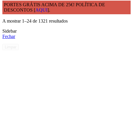
PORTES GRÁTIS ACIMA DE 25€! POLÍTICA DE
DESCONTOS [
AQUI
].
Início
Loja
A mostrar 1–24 de 1321 resultados
Sidebar
Fechar
Limpar