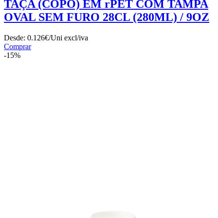
TAÇA (COPO) EM rPET COM TAMPA
OVAL SEM FURO 28CL (280ML) / 9OZ
Desde:
0.126€/Uni
excl/iva
Comprar
-15%