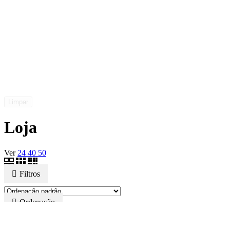
Limpar
Loja
Ver
24
40
50
Filtros
Ordenação