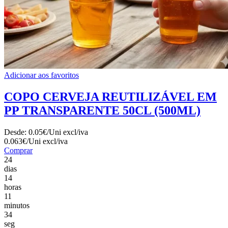
Adicionar aos favoritos
COPO CERVEJA REUTILIZÁVEL EM
PP TRANSPARENTE 50CL (500ML)
Desde:
0.05€/Uni
excl/iva
0.063€/Uni
excl/iva
Comprar
24
dias
14
horas
11
minutos
32
seg