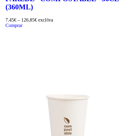
(360ML)
7.45
€
–
126.85
€
excl/iva
Comprar