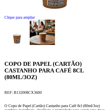
Clique para ampliar
COPO DE PAPEL (CARTÃO)
CASTANHO PARA CAFÉ 8CL
(80ML/3OZ)
REF:
B132008CX3600
O Copo de Papel (Cartão) Castanho para Café 8cl (80ml/3oz)