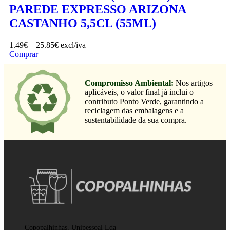
PAREDE EXPRESSO ARIZONA
CASTANHO 5,5CL (55ML)
1.49
€
–
25.85
€
excl/iva
Comprar
Compromisso Ambiental:
Nos artigos
aplicáveis, o valor final já inclui o
contributo Ponto Verde, garantindo a
reciclagem das embalagens e a
sustentabilidade da sua compra.
Copopalhinhas, Unipessoal Lda