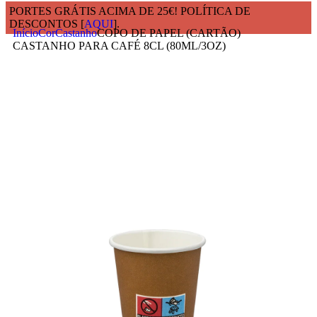
PORTES GRÁTIS ACIMA DE 25€! POLÍTICA DE
DESCONTOS [
AQUI
].
Início
Cor
Castanho
COPO DE PAPEL (CARTÃO)
CASTANHO PARA CAFÉ 8CL (80ML/3OZ)