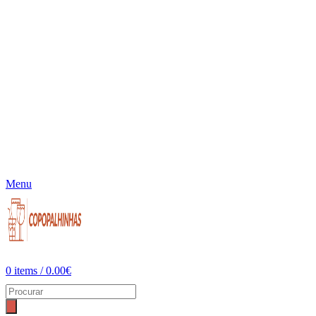
Menu
0
items
/
0.00
€