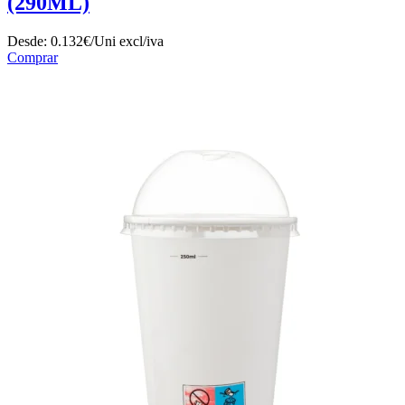
(290ML)
Desde:
0.132€/Uni
excl/iva
Comprar