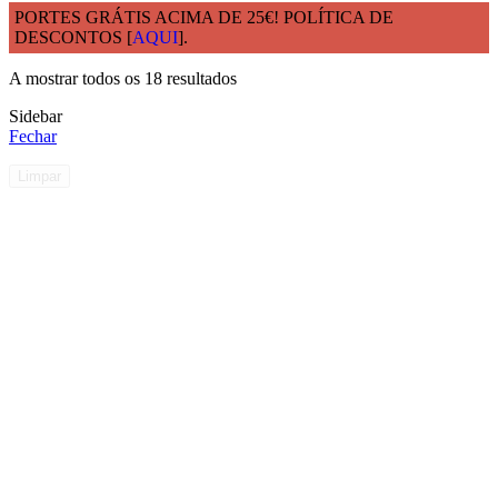
PORTES GRÁTIS ACIMA DE 25€! POLÍTICA DE
DESCONTOS [
AQUI
].
Início
COPOS DESCARTÁVEIS CARTÃO COM TAMPA
A mostrar todos os 18 resultados
Sidebar
Fechar
Limpar