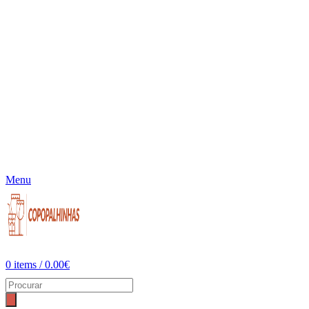
Menu
0
items
/
0.00
€