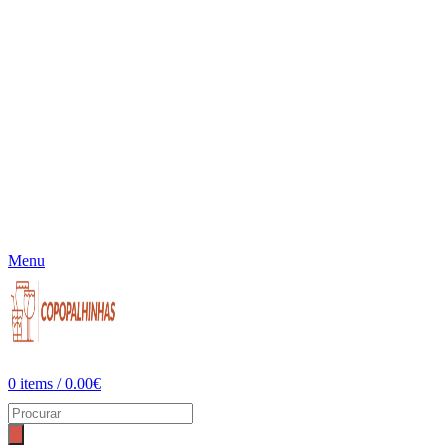
Menu
0
items
/
0.00
€