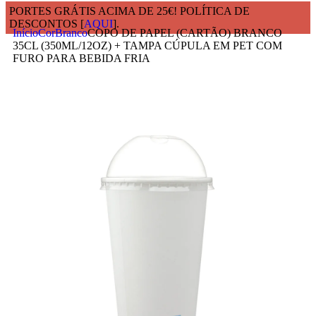
PORTES GRÁTIS ACIMA DE 25€! POLÍTICA DE
DESCONTOS [
AQUI
].
Início
Cor
Branco
COPO DE PAPEL (CARTÃO) BRANCO
35CL (350ML/12OZ) + TAMPA CÚPULA EM PET COM
FURO PARA BEBIDA FRIA