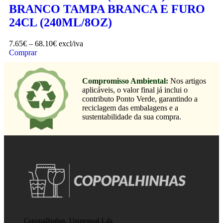
BRANCO TAMPA BRANCA E FURO
24CL (240ML/8OZ)
7.65
€
–
68.10
€
excl/iva
Comprar
Compromisso Ambiental:
Nos artigos
aplicáveis, o valor final já inclui o
contributo Ponto Verde, garantindo a
reciclagem das embalagens e a
sustentabilidade da sua compra.
Copopalhinhas, Unipessoal Lda