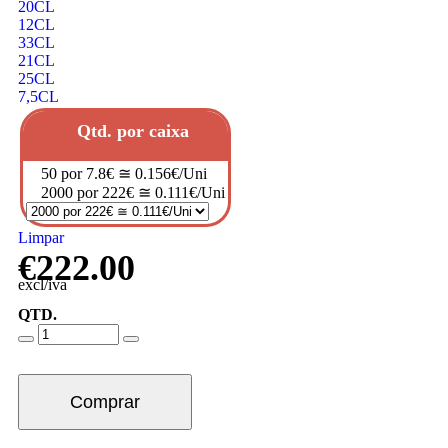
20CL
12CL
33CL
21CL
25CL
7,5CL
Qtd. por caixa
50 por 7.8€ ≅ 0.156€/Uni
2000 por 222€ ≅ 0.111€/Uni
Limpar
€
222.00
excl/iva
QTD.
Comprar