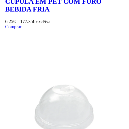
CÚPULA EM PET COM FURO
BEBIDA FRIA
6.25
€
–
177.35
€
excl/iva
Comprar