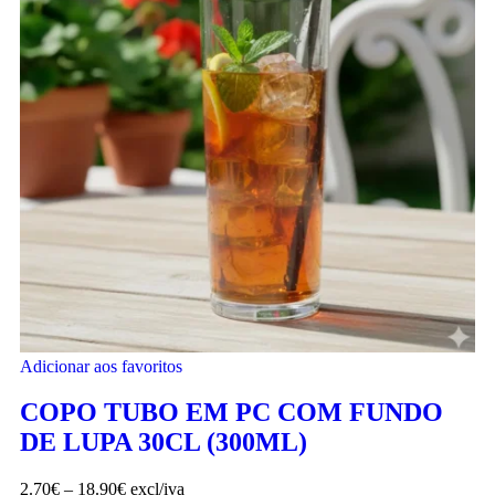
Adicionar aos favoritos
COPO TUBO EM PC COM FUNDO
DE LUPA 30CL (300ML)
2.70
€
–
18.90
€
excl/iva