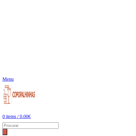
Menu
0
items
/
0.00
€