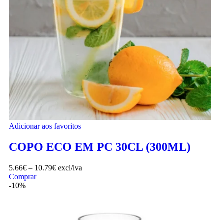
Adicionar aos favoritos
COPO ECO EM PC 30CL (300ML)
5.66
€
–
10.79
€
excl/iva
Comprar
-10%