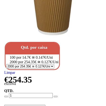
Qtd. por caixa
100 por 14.7€ ≅ 0.147€/Uni
2000 por 254.35€ ≅ 0.127€/Uni
Limpar
€
254.35
excl/iva
QTD.