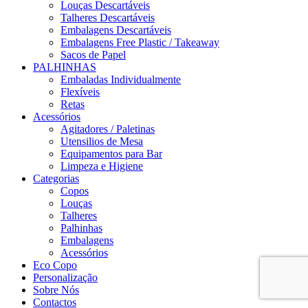
Louças Descartáveis
Talheres Descartáveis
Embalagens Descartáveis
Embalagens Free Plastic / Takeaway
Sacos de Papel
PALHINHAS
Embaladas Individualmente
Flexíveis
Retas
Acessórios
Agitadores / Paletinas
Utensilios de Mesa
Equipamentos para Bar
Limpeza e Higiene
Categorias
Copos
Louças
Talheres
Palhinhas
Embalagens
Acessórios
Eco Copo
Personalização
Sobre Nós
Contactos