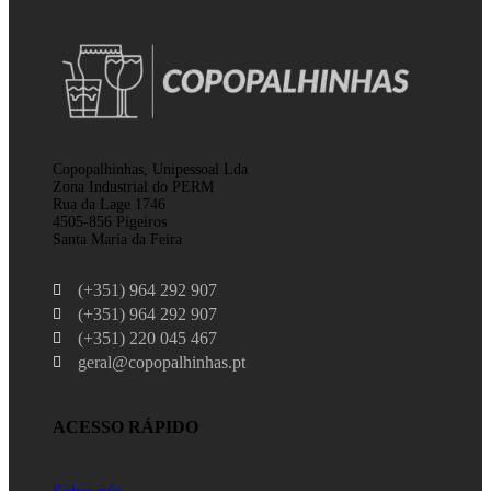
Copopalhinhas, Unipessoal Lda
Zona Industrial do PERM
Rua da Lage 1746
4505-856 Pigeiros
Santa Maria da Feira
(+351) 964 292 907
(+351) 964 292 907
(+351) 220 045 467
geral@copopalhinhas.pt
ACESSO RÁPIDO