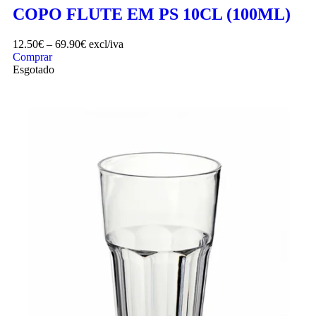
COPO FLUTE EM PS 10CL (100ML)
12.50
€
–
69.90
€
excl/iva
Comprar
Esgotado