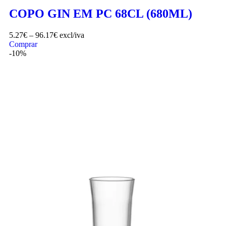
COPO GIN EM PC 68CL (680ML)
5.27
€
–
96.17
€
excl/iva
Comprar
-10%