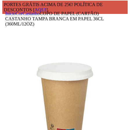
PORTES GRÁTIS ACIMA DE 25€! POLÍTICA DE
DESCONTOS [
AQUI
].
Início
Cor
Castanho
COPO DE PAPEL (CARTÃO)
CASTANHO TAMPA BRANCA EM PAPEL 36CL
(360ML/12OZ)