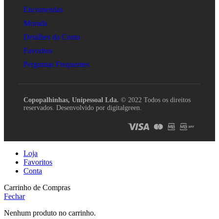
Encomendas
Morada
Detalhes da Conta
Favoritos
Perguntas Frequentes
Copopalhinhas, Unipessoal Lda.
© 2022 Todos os direitos
reservados. Desenvolvido por digitalgreen.
Loja
Favoritos
Conta
Carrinho de Compras
Fechar
Nenhum produto no carrinho.