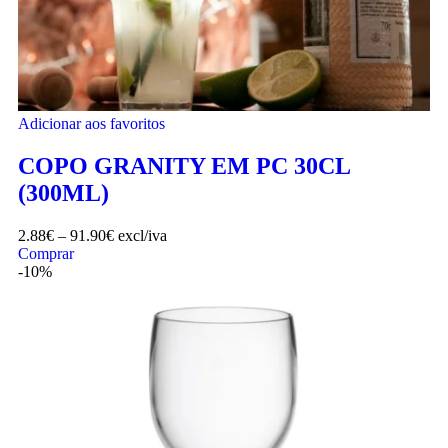
Adicionar aos favoritos
COPO GRANITY EM PC 30CL
(300ML)
2.88
€
–
91.90
€
excl/iva
Comprar
-10%