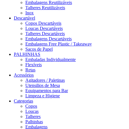
Embalagens Reutilizáveis
Talheres Reutilizáveis
Inox
Descartável
Copos Descartáveis
Louças Descartáveis
Talheres Descartáveis
Embalagens Descartáveis
Embalagens Free Plastic / Takeaway
Sacos de Papel
PALHINHAS
Embaladas Individualmente
Flexíveis
Retas
Acessórios
Agitadores / Paletinas
Utensilios de Mesa
Equipamentos para Bar
Limpeza e Higiene
Categorias
Copos
Louças
Talheres
Palhinhas
Embalagens