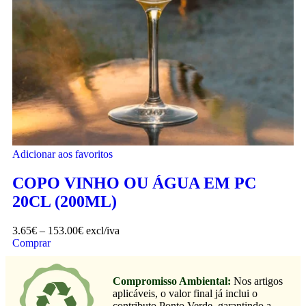
Adicionar aos favoritos
COPO VINHO OU ÁGUA EM PC
20CL (200ML)
3.65
€
–
153.00
€
excl/iva
Comprar
Compromisso Ambiental:
Nos artigos
aplicáveis, o valor final já inclui o
contributo Ponto Verde, garantindo a