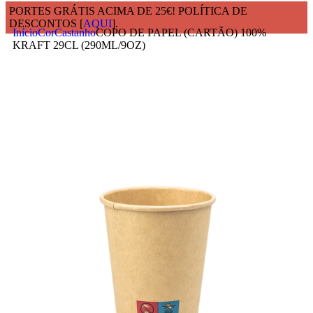
PORTES GRÁTIS ACIMA DE 25€! POLÍTICA DE
DESCONTOS [
AQUI
].
Início
Cor
Castanho
COPO DE PAPEL (CARTÃO) 100%
KRAFT 29CL (290ML/9OZ)