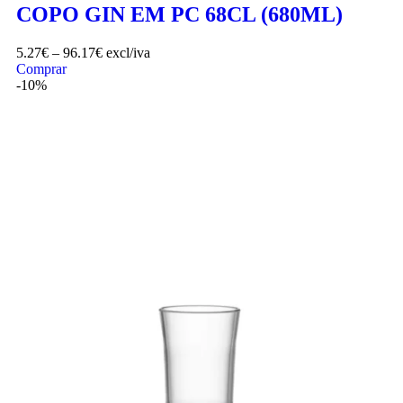
COPO GIN EM PC 68CL (680ML)
5.27
€
–
96.17
€
excl/iva
Comprar
-10%