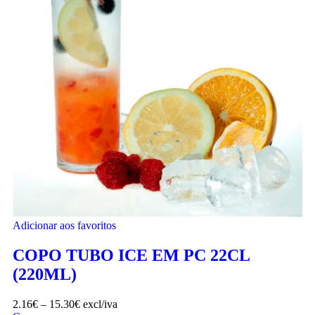
Adicionar aos favoritos
COPO TUBO ICE EM PC 22CL
(220ML)
2.16
€
–
15.30
€
excl/iva