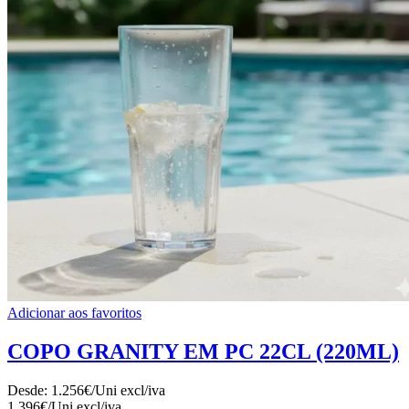
Adicionar aos favoritos
COPO GRANITY EM PC 22CL (220ML)
Desde:
1.256€/Uni
excl/iva
1.396€/Uni
excl/iva