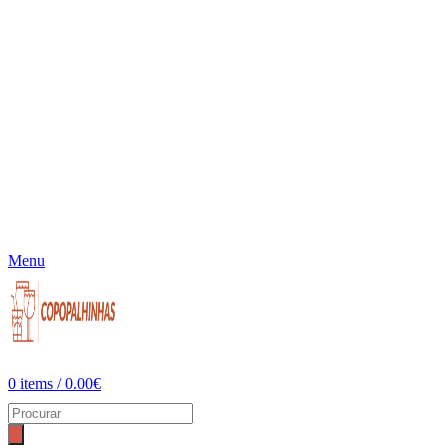
Menu
0
items
/
0.00
€