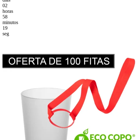
02
horas
58
minutos
18
seg