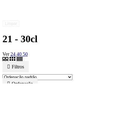
Limpar
21 - 30cl
Ver
24
40
50
Filtros
Ordenação