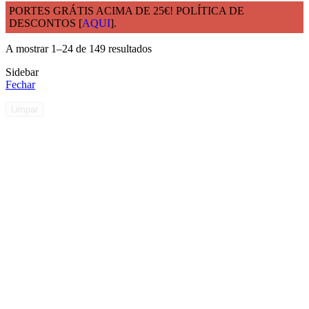
PORTES GRÁTIS ACIMA DE 25€! POLÍTICA DE
DESCONTOS [
AQUI
].
Início
Capacidade Total
21 - 30cl
A mostrar 1–24 de 149 resultados
Sidebar
Fechar
Limpar