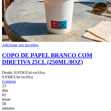
Adicionar aos favoritos
COPO DE PAPEL BRANCO COM
DIRETIVA 25CL (250ML/8OZ)
Desde:
0.035€/Uni
excl/iva
0.036€/Uni
excl/iva
Comprar
23
dias
02
horas
58
minutos