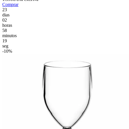
Comprar
23
dias
02
horas
58
minutos
18
seg
-10%