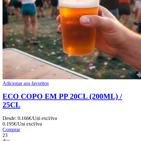
Adicionar aos favoritos
ECO COPO EM PP 20CL (200ML) /
25CL
Desde:
0.166€/Uni
excl/iva
0.195€/Uni
excl/iva
Comprar
23
dias