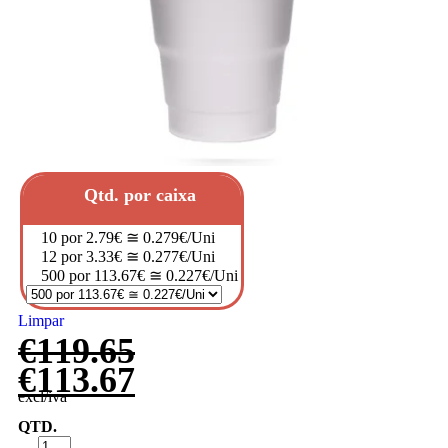
Qtd. por caixa
10 por 2.79€ ≅ 0.279€/Uni
12 por 3.33€ ≅ 0.277€/Uni
500 por 113.67€ ≅ 0.227€/Uni
Limpar
€
119.65
€
113.67
excl/iva
QTD.