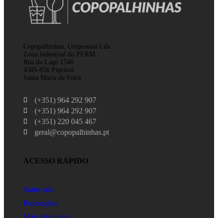
Copopalhinhas, Unipessoal Lda
Zona Industrial do PERM
Rua da Lage 1746
4505-856 Pigeiros
Santa Maria da Feira
(+351) 964 292 907
(+351) 964 292 907
(+351) 220 045 467
geral@copopalhinhas.pt
ACESSO RÁPIDO
Sobre nós
Promoções
Mais Vendidos