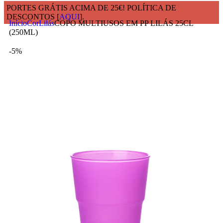
PORTES GRÁTIS ACIMA DE 25€! POLÍTICA DE
DESCONTOS [
AQUI
].
Início
Cor
Lilás
COPO MULTIUSOS EM PP LILÁS 25CL
(250ML)
-5%