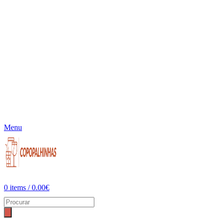
Menu
0
items
/
0.00
€