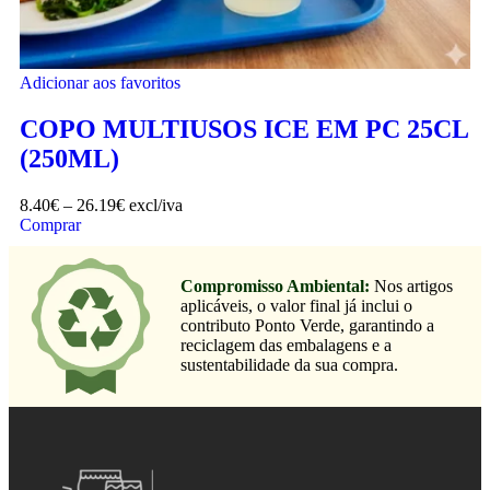
Adicionar aos favoritos
COPO MULTIUSOS ICE EM PC 25CL
(250ML)
8.40
€
–
26.19
€
excl/iva
Comprar
Compromisso Ambiental:
Nos artigos
aplicáveis, o valor final já inclui o
contributo Ponto Verde, garantindo a
reciclagem das embalagens e a
sustentabilidade da sua compra.