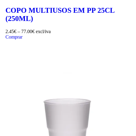
COPO MULTIUSOS EM PP 25CL
(250ML)
2.45
€
–
77.00
€
excl/iva
Comprar