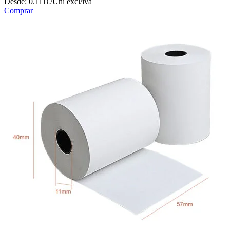
Desde:
0.111€/Uni
excl/iva
Comprar