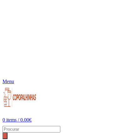
Menu
0
items
/
0.00
€