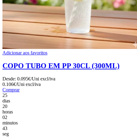
Adicionar aos favoritos
COPO TUBO EM PP 30CL (300ML)
Desde:
0.095€/Uni
excl/iva
0.106€/Uni
excl/iva
Comprar
25
dias
20
horas
02
minutos
41
seg