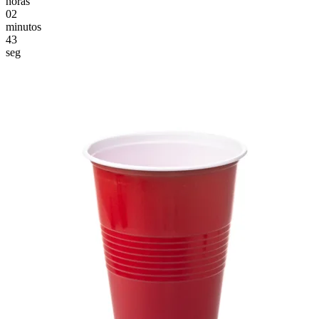
horas
02
minutos
41
seg