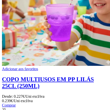
Adicionar aos favoritos
COPO MULTIUSOS EM PP LILÁS
25CL (250ML)
Desde:
0.227€/Uni
excl/iva
0.239€/Uni
excl/iva
Comprar
25