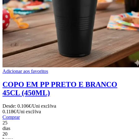
Adicionar aos favoritos
COPO EM PP PRETO E BRANCO
45CL (450ML)
Desde:
0.106€/Uni
excl/iva
0.118€/Uni
excl/iva
Comprar
25
dias
20