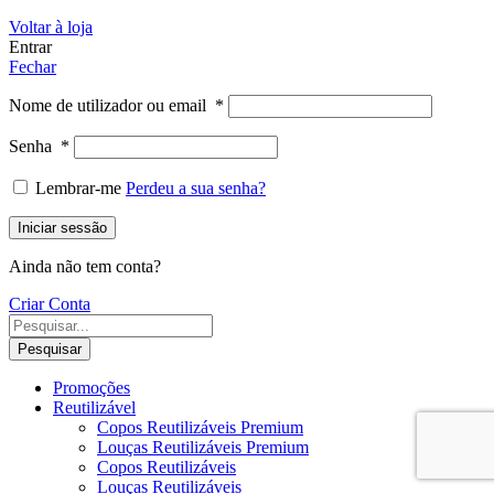
Voltar à loja
Entrar
Fechar
Nome de utilizador ou email
*
Senha
*
Lembrar-me
Perdeu a sua senha?
Iniciar sessão
Ainda não tem conta?
Criar Conta
Pesquisar
Promoções
Reutilizável
Copos Reutilizáveis Premium
Louças Reutilizáveis Premium
Copos Reutilizáveis
Louças Reutilizáveis