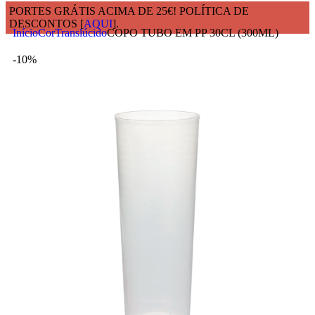
PORTES GRÁTIS ACIMA DE 25€! POLÍTICA DE
DESCONTOS [
AQUI
].
Início
Cor
Translúcido
COPO TUBO EM PP 30CL (300ML)
-10%