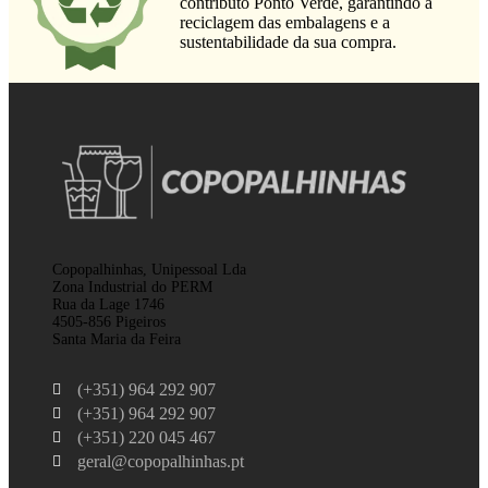
contributo Ponto Verde, garantindo a
reciclagem das embalagens e a
sustentabilidade da sua compra.
Copopalhinhas, Unipessoal Lda
Zona Industrial do PERM
Rua da Lage 1746
4505-856 Pigeiros
Santa Maria da Feira
(+351) 964 292 907
(+351) 964 292 907
(+351) 220 045 467
geral@copopalhinhas.pt