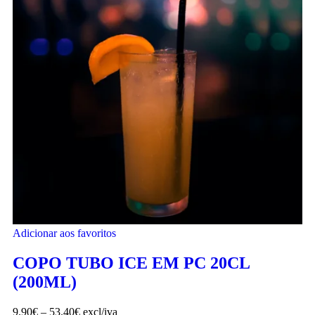
Adicionar aos favoritos
COPO TUBO ICE EM PC 20CL
(200ML)
9.90
€
–
53.40
€
excl/iva