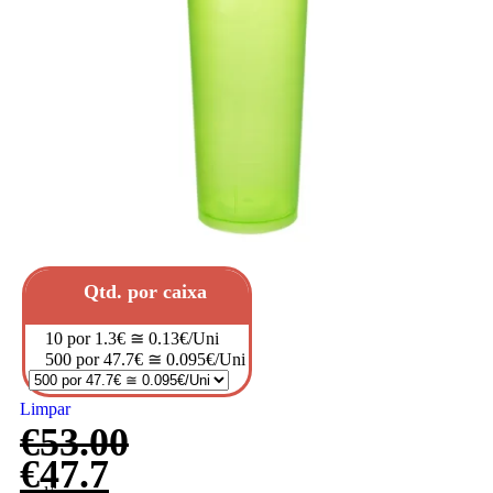
Qtd. por caixa
10 por 1.3€ ≅ 0.13€/Uni
500 por 47.7€ ≅ 0.095€/Uni
Limpar
€
53.00
€
47.7
excl/iva