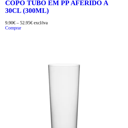
COPO TUBO EM PP AFERIDO A
30CL (300ML)
9.90
€
–
52.95
€
excl/iva
Comprar