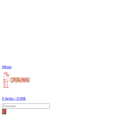
Menu
0
items
/
0.00
€