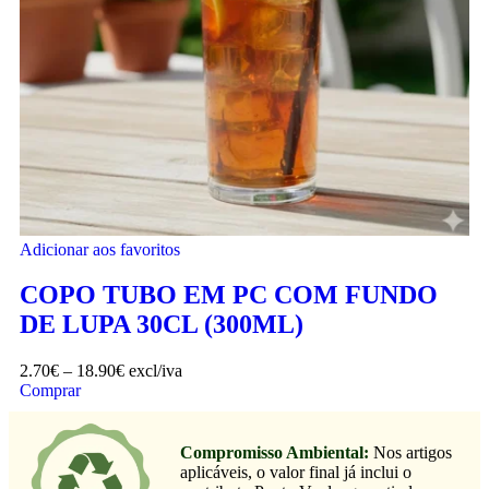
Adicionar aos favoritos
COPO TUBO EM PC COM FUNDO
DE LUPA 30CL (300ML)
2.70
€
–
18.90
€
excl/iva
Comprar
Compromisso Ambiental:
Nos artigos
aplicáveis, o valor final já inclui o