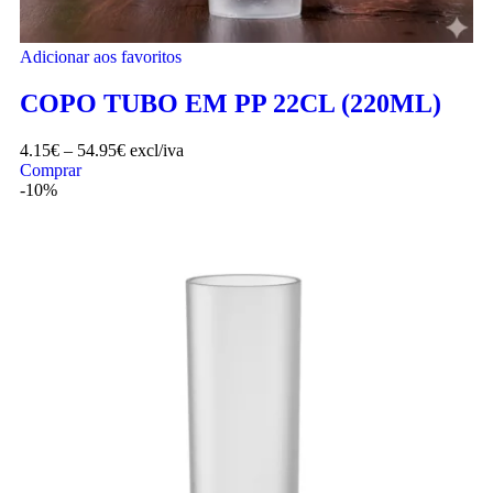
Adicionar aos favoritos
COPO TUBO EM PP 22CL (220ML)
4.15
€
–
54.95
€
excl/iva
Comprar
-10%