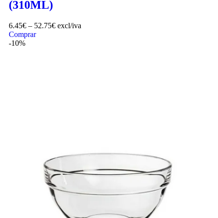
(310ML)
6.45
€
–
52.75
€
excl/iva
Comprar
-10%