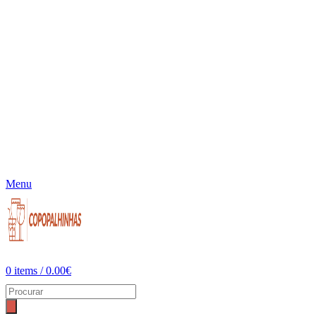
Menu
0
items
/
0.00
€