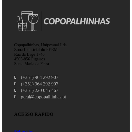
Copopalhinhas, Unipessoal Lda
Zona Industrial do PERM
Rua da Lage 1746
4505-856 Pigeiros
Santa Maria da Feira
(+351) 964 292 907
(+351) 964 292 907
(+351) 220 045 467
geral@copopalhinhas.pt
ACESSO RÁPIDO
Sobre nós