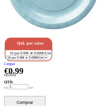
Qtd. por caixa
10 por 0.99€ ≅ 0.099€/Uni
Limpar
€
0.99
excl/iva
QTD.
Comprar