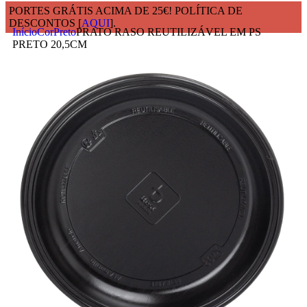
PORTES GRÁTIS ACIMA DE 25€! POLÍTICA DE
DESCONTOS [
AQUI
].
Início
Cor
Preto
PRATO RASO REUTILIZÁVEL EM PS
PRETO 20,5CM