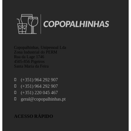
Copopalhinhas, Unipessoal Lda
Zona Industrial do PERM
Rua da Lage 1746
4505-856 Pigeiros
Santa Maria da Feira
(+351) 964 292 907
(+351) 964 292 907
(+351) 220 045 467
geral@copopalhinhas.pt
ACESSO RÁPIDO