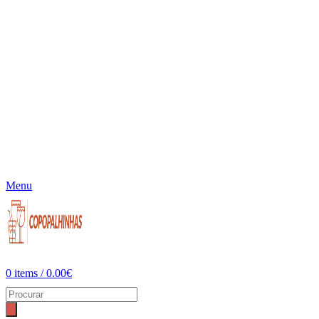
Menu
0
items
/
0.00
€