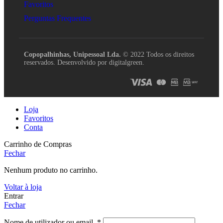
Favoritos
Perguntas Frequentes
Copopalhinhas, Unipessoal Lda.
© 2022 Todos os direitos
reservados. Desenvolvido por digitalgreen.
Loja
Favoritos
Conta
Carrinho de Compras
Fechar
Nenhum produto no carrinho.
Voltar à loja
Entrar
Fechar
Nome de utilizador ou email
*