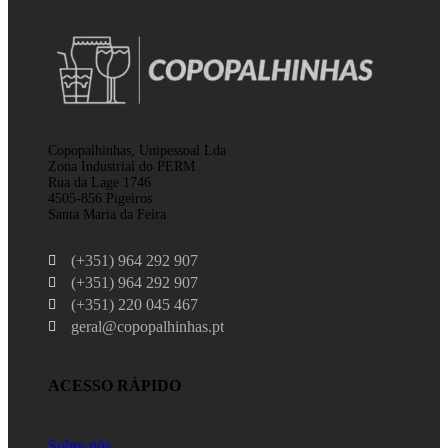
Copopalhinhas, Unipessoal Lda
Zona Industrial do PERM
Rua da Lage 1746
4505-856 Pigeiros
Santa Maria da Feira
(+351) 964 292 907
(+351) 964 292 907
(+351) 220 045 467
geral@copopalhinhas.pt
ACESSO RÁPIDO
Sobre nós