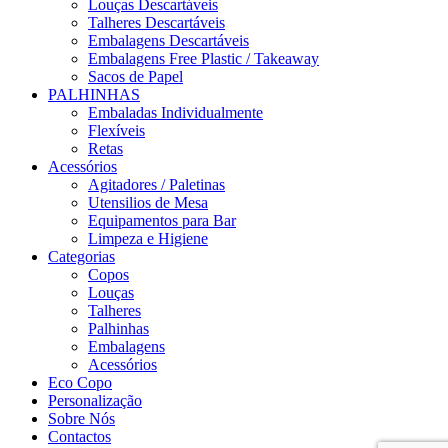
Louças Descartáveis
Talheres Descartáveis
Embalagens Descartáveis
Embalagens Free Plastic / Takeaway
Sacos de Papel
PALHINHAS
Embaladas Individualmente
Flexíveis
Retas
Acessórios
Agitadores / Paletinas
Utensilios de Mesa
Equipamentos para Bar
Limpeza e Higiene
Categorias
Copos
Louças
Talheres
Palhinhas
Embalagens
Acessórios
Eco Copo
Personalização
Sobre Nós
Contactos