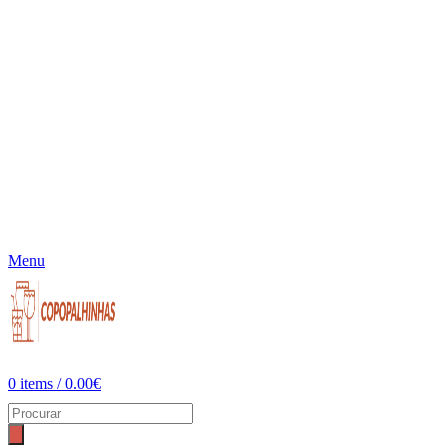
Menu
0
items
/
0.00
€