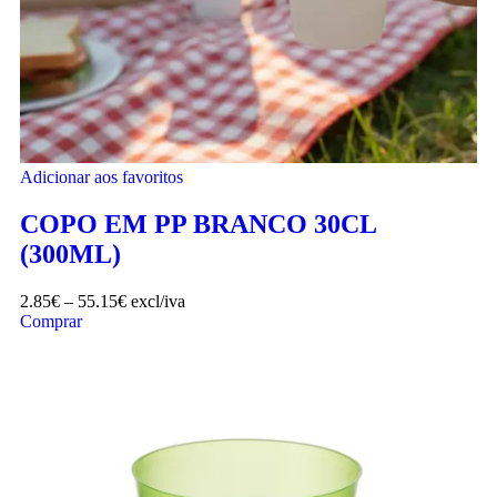
Adicionar aos favoritos
COPO EM PP BRANCO 30CL
(300ML)
2.85
€
–
55.15
€
excl/iva
Comprar