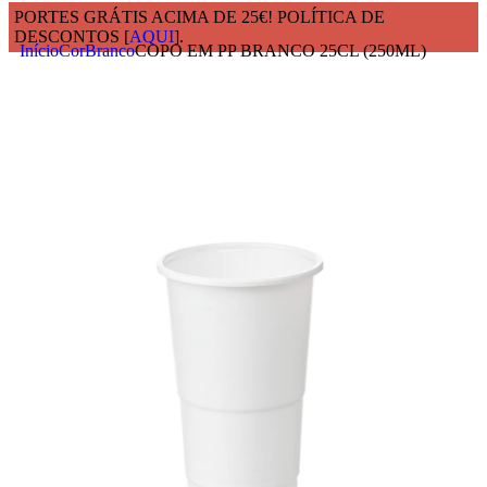
PORTES GRÁTIS ACIMA DE 25€! POLÍTICA DE
DESCONTOS [
AQUI
].
Início
Cor
Branco
COPO EM PP BRANCO 25CL (250ML)