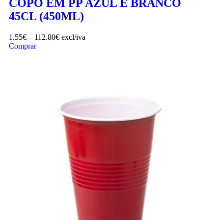
COPO EM PP AZUL E BRANCO
45CL (450ML)
1.55
€
–
112.80
€
excl/iva
Comprar