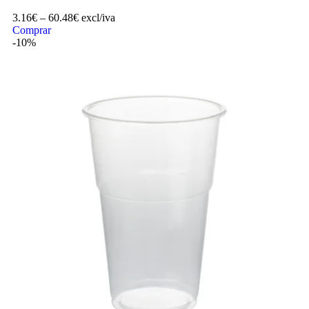
3.16
€
–
60.48
€
excl/iva
Comprar
-10%