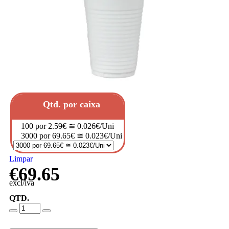
Qtd. por caixa
100 por 2.59€ ≅ 0.026€/Uni
3000 por 69.65€ ≅ 0.023€/Uni
Limpar
€
69.65
excl/iva
QTD.