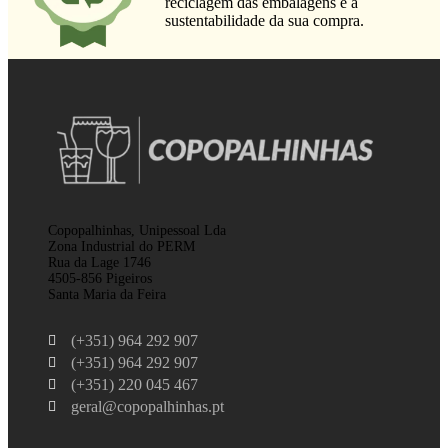
reciclagem das embalagens e a
sustentabilidade da sua compra.
Copopalhinhas, Unipessoal Lda
Zona Industrial do PERM
Rua da Lage 1746
4505-856 Pigeiros
Santa Maria da Feira
(+351) 964 292 907
(+351) 964 292 907
(+351) 220 045 467
geral@copopalhinhas.pt