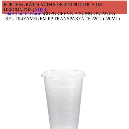
PORTES GRÁTIS ACIMA DE 25€! POLÍTICA DE
DESCONTOS [
AQUI
].
Início
Cor
Translúcido
COPO CERVEJA SUMO OU ÁGUA
REUTILIZÁVEL EM PP TRANSPARENTE 22CL (220ML)