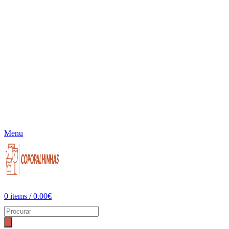
Menu
0
items
/
0.00
€