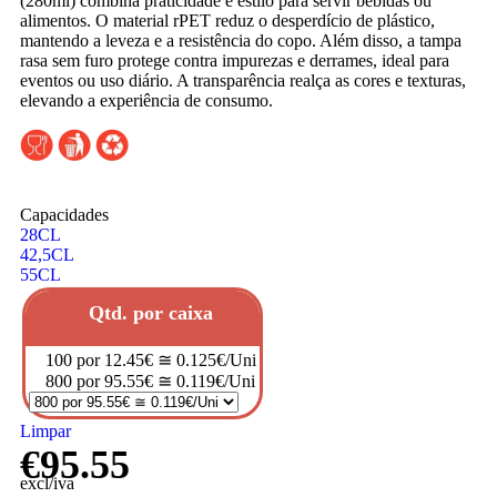
(280ml) combina praticidade e estilo para servir bebidas ou
alimentos. O material rPET reduz o desperdício de plástico,
mantendo a leveza e a resistência do copo. Além disso, a tampa
rasa sem furo protege contra impurezas e derrames, ideal para
eventos ou uso diário. A transparência realça as cores e texturas,
elevando a experiência de consumo.
Capacidades
28CL
42,5CL
55CL
Qtd. por caixa
100 por 12.45€ ≅ 0.125€/Uni
800 por 95.55€ ≅ 0.119€/Uni
Limpar
€
95.55
excl/iva