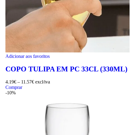
Adicionar aos favoritos
COPO TULIPA EM PC 33CL (330ML)
4.19
€
–
11.57
€
excl/iva
Comprar
-10%