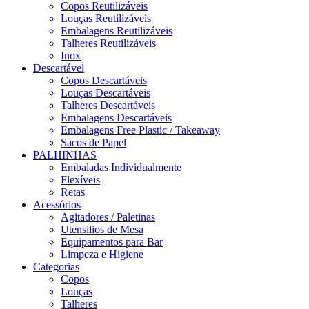
Copos Reutilizáveis
Louças Reutilizáveis
Embalagens Reutilizáveis
Talheres Reutilizáveis
Inox
Descartável
Copos Descartáveis
Louças Descartáveis
Talheres Descartáveis
Embalagens Descartáveis
Embalagens Free Plastic / Takeaway
Sacos de Papel
PALHINHAS
Embaladas Individualmente
Flexíveis
Retas
Acessórios
Agitadores / Paletinas
Utensilios de Mesa
Equipamentos para Bar
Limpeza e Higiene
Categorias
Copos
Louças
Talheres