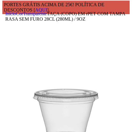
PORTES GRÁTIS ACIMA DE 25€! POLÍTICA DE
DESCONTOS [
AQUI
].
Início
Cor
Transparente
TAÇA (COPO) EM rPET COM TAMPA
RASA SEM FURO 28CL (280ML) / 9OZ