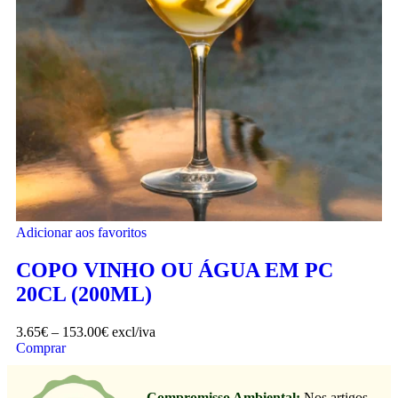
Adicionar aos favoritos
COPO VINHO OU ÁGUA EM PC
20CL (200ML)
3.65
€
–
153.00
€
excl/iva
Comprar
Compromisso Ambiental:
Nos artigos