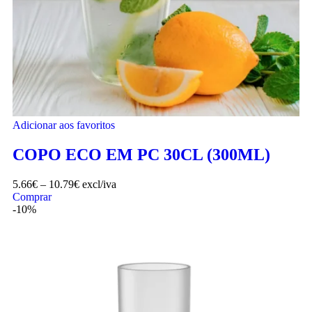
Adicionar aos favoritos
COPO ECO EM PC 30CL (300ML)
5.66
€
–
10.79
€
excl/iva
Comprar
-10%