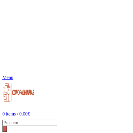
Menu
0
items
/
0.00
€