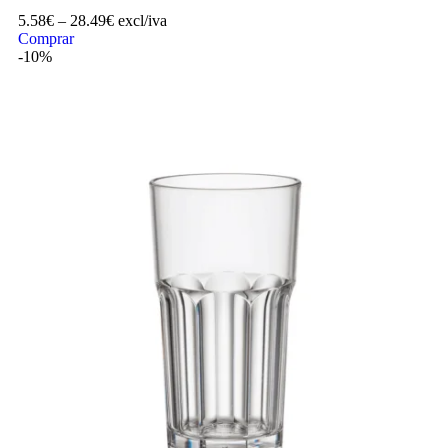
5.58
€
–
28.49
€
excl/iva
Comprar
-10%