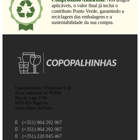
aplicáveis, o valor final já inclui o
contributo Ponto Verde, garantindo a
reciclagem das embalagens e a
sustentabilidade da sua compra.
Copopalhinhas, Unipessoal Lda
Zona Industrial do PERM
Rua da Lage 1746
4505-856 Pigeiros
Santa Maria da Feira
(+351) 964 292 907
(+351) 964 292 907
(+351) 220 045 467