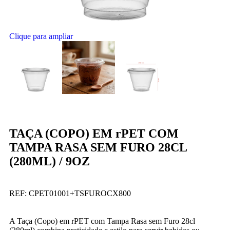
Clique para ampliar
TAÇA (COPO) EM rPET COM
TAMPA RASA SEM FURO 28CL
(280ML) / 9OZ
REF:
CPET01001+TSFUROCX800
A Taça (Copo) em rPET com Tampa Rasa sem Furo 28cl