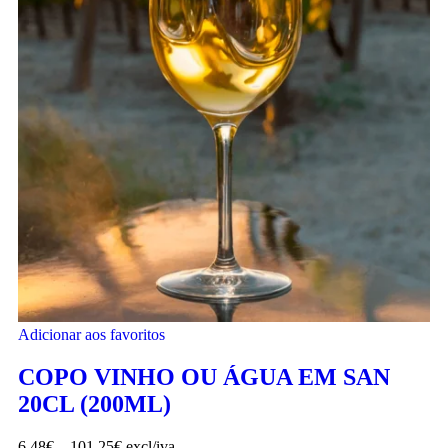
Adicionar aos favoritos
COPO VINHO OU ÁGUA EM SAN
20CL (200ML)
6.48
€
–
101.25
€
excl/iva