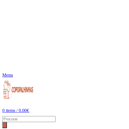
Menu
0
items
/
0.00
€