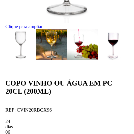
Clique para ampliar
COPO VINHO OU ÁGUA EM PC
20CL (200ML)
REF:
CVIN20RBCX96
24
dias
06