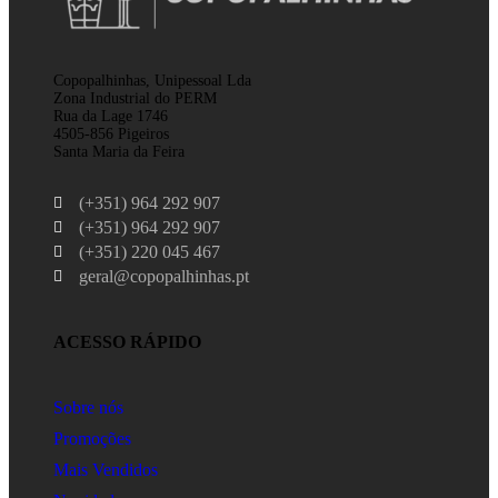
Copopalhinhas, Unipessoal Lda
Zona Industrial do PERM
Rua da Lage 1746
4505-856 Pigeiros
Santa Maria da Feira
(+351) 964 292 907
(+351) 964 292 907
(+351) 220 045 467
geral@copopalhinhas.pt
ACESSO RÁPIDO
Sobre nós
Promoções
Mais Vendidos