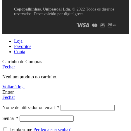
Copopalhinhas, Unipessoal Lda.
© 2022 Todos os direitos
reservados. Desenvolvido por digitalgreen.
Loja
Favoritos
Conta
Carrinho de Compras
Fechar
Nenhum produto no carrinho.
Voltar à loja
Entrar
Fechar
Nome de utilizador ou email
*
Senha
*
Lembrar-me
Perdeu a sua senha?