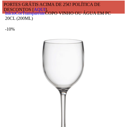
PORTES GRÁTIS ACIMA DE 25€! POLÍTICA DE
DESCONTOS [
AQUI
].
Início
Cor
Transparente
COPO VINHO OU ÁGUA EM PC
20CL (200ML)
-10%