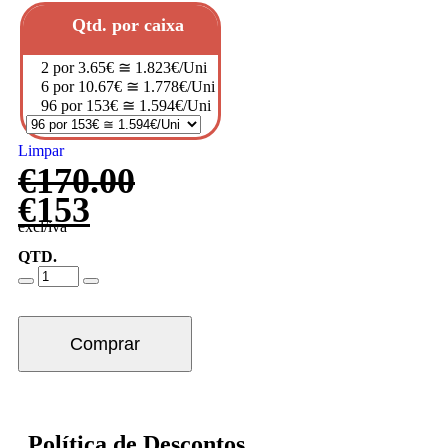
Qtd. por caixa
2 por 3.65€ ≅ 1.823€/Uni
6 por 10.67€ ≅ 1.778€/Uni
96 por 153€ ≅ 1.594€/Uni
Limpar
€
170.00
€
153
excl/iva
QTD.
Comprar
Política de Descontos