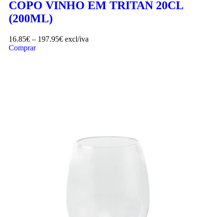
COPO VINHO EM TRITAN 20CL
(200ML)
16.85
€
–
197.95
€
excl/iva
Comprar