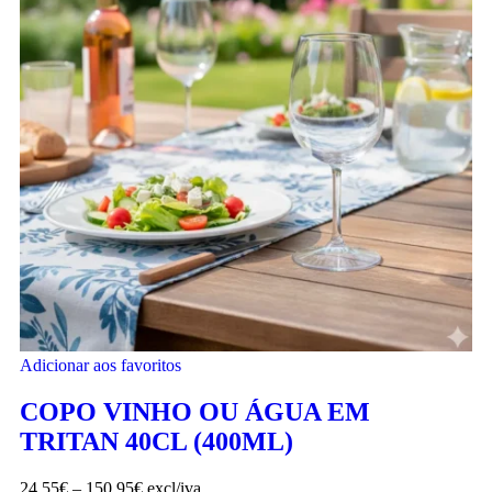
Adicionar aos favoritos
COPO VINHO OU ÁGUA EM
TRITAN 40CL (400ML)
24.55
€
–
150.95
€
excl/iva