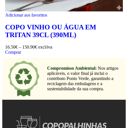
Adicionar aos favoritos
COPO VINHO OU ÁGUA EM
TRITAN 39CL (390ML)
16.50
€
–
150.90
€
excl/iva
Comprar
Compromisso Ambiental:
Nos artigos
aplicáveis, o valor final já inclui o
contributo Ponto Verde, garantindo a
reciclagem das embalagens e a
sustentabilidade da sua compra.