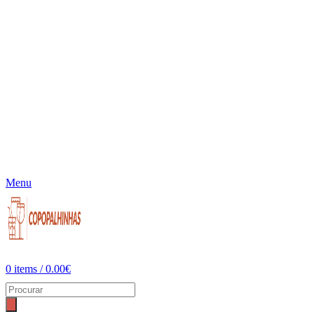
Menu
0
items
/
0.00
€