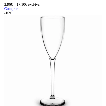
2.96
€
–
17.10
€
excl/iva
Comprar
-10%