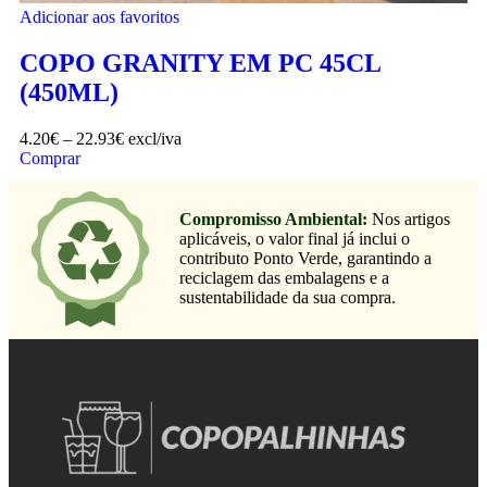
Adicionar aos favoritos
COPO GRANITY EM PC 45CL
(450ML)
4.20
€
–
22.93
€
excl/iva
Comprar
Compromisso Ambiental:
Nos artigos
aplicáveis, o valor final já inclui o
contributo Ponto Verde, garantindo a
reciclagem das embalagens e a
sustentabilidade da sua compra.