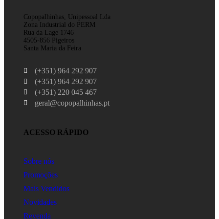
Copopalhinhas, Unipessoal Lda
Zona Industrial do PERM
Rua da Lage 1746
4505-856 Pigeiros
Santa Maria da Feira
(+351) 964 292 907
(+351) 964 292 907
(+351) 220 045 467
geral@copopalhinhas.pt
ACESSO RÁPIDO
Sobre nós
Promoções
Mais Vendidos
Novidades
Revenda