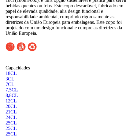
18cl (180ml/6oz), é uma opção sustentável e prática para servir
bebidas quentes ou frias. Este copo descartável, fabricado em
papel de elevada qualidade, alia design funcional e
responsabilidade ambiental, cumprindo rigorosamente as
diretrizes da União Europeia para embalagens. Este copo foi
projetado com um design funcional e cumpre as diretrizes da
União Europeia.
Capacidades
18CL
3CL
7CL
7,5CL
8,8CL
12CL
20CL
21CL
24CL
25CL
25CL
25CL