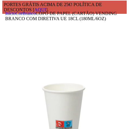
PORTES GRÁTIS ACIMA DE 25€! POLÍTICA DE
DESCONTOS [
AQUI
].
Início
Cor
Branco
COPO DE PAPEL (CARTÃO) VENDING
BRANCO COM DIRETIVA UE 18CL (180ML/6OZ)