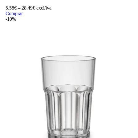
5.58
€
–
28.49
€
excl/iva
Comprar
-10%