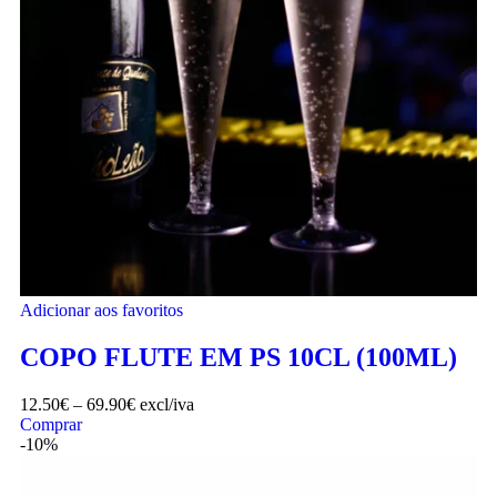
Adicionar aos favoritos
COPO FLUTE EM PS 10CL (100ML)
12.50
€
–
69.90
€
excl/iva
Comprar
-10%