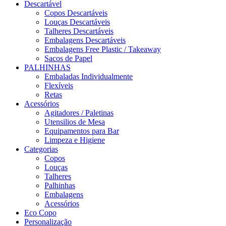
Descartável
Copos Descartáveis
Louças Descartáveis
Talheres Descartáveis
Embalagens Descartáveis
Embalagens Free Plastic / Takeaway
Sacos de Papel
PALHINHAS
Embaladas Individualmente
Flexíveis
Retas
Acessórios
Agitadores / Paletinas
Utensilios de Mesa
Equipamentos para Bar
Limpeza e Higiene
Categorias
Copos
Louças
Talheres
Palhinhas
Embalagens
Acessórios
Eco Copo
Personalização