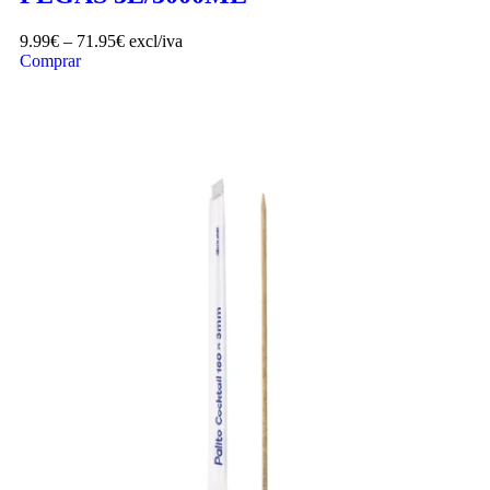
9.99
€
–
71.95
€
excl/iva
Comprar