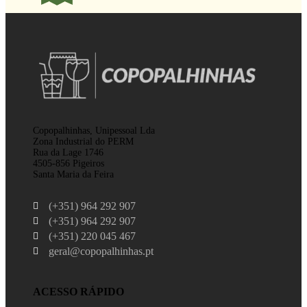
Copopalhinhas, Unipessoal Lda
Zona Industrial do PERM
Rua da Lage 1746
4505-856 Pigeiros
Santa Maria da Feira
(+351) 964 292 907
(+351) 964 292 907
(+351) 220 045 467
geral@copopalhinhas.pt
ACESSO RÁPIDO