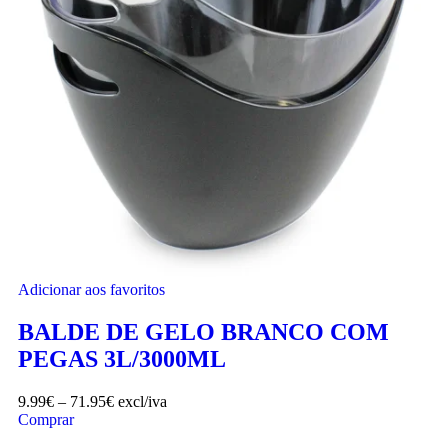
Adicionar aos favoritos
BALDE DE GELO BRANCO COM
PEGAS 3L/3000ML
9.99
€
–
71.95
€
excl/iva
Comprar