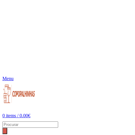
Menu
0
items
/
0.00
€