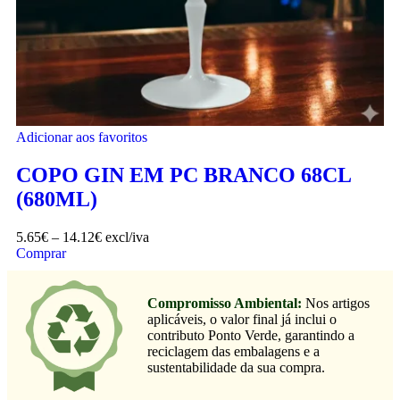
Adicionar aos favoritos
COPO GIN EM PC BRANCO 68CL
(680ML)
5.65
€
–
14.12
€
excl/iva
Comprar
Compromisso Ambiental:
Nos artigos
aplicáveis, o valor final já inclui o
contributo Ponto Verde, garantindo a
reciclagem das embalagens e a
sustentabilidade da sua compra.