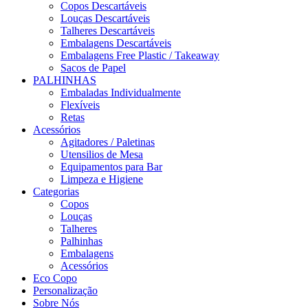
Copos Descartáveis
Louças Descartáveis
Talheres Descartáveis
Embalagens Descartáveis
Embalagens Free Plastic / Takeaway
Sacos de Papel
PALHINHAS
Embaladas Individualmente
Flexíveis
Retas
Acessórios
Agitadores / Paletinas
Utensilios de Mesa
Equipamentos para Bar
Limpeza e Higiene
Categorias
Copos
Louças
Talheres
Palhinhas
Embalagens
Acessórios
Eco Copo
Personalização
Sobre Nós