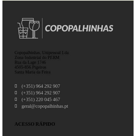
Copopalhinhas, Unipessoal Lda
Zona Industrial do PERM
Rua da Lage 1746
4505-856 Pigeiros
Santa Maria da Feira
(+351) 964 292 907
(+351) 964 292 907
(+351) 220 045 467
geral@copopalhinhas.pt
ACESSO RÁPIDO