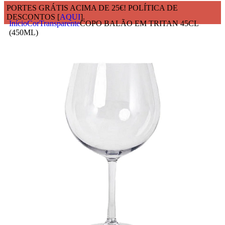
PORTES GRÁTIS ACIMA DE 25€! POLÍTICA DE
DESCONTOS [
AQUI
].
Início
Cor
Transparente
COPO BALÃO EM TRITAN 45CL
(450ML)