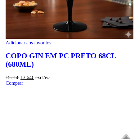
Adicionar aos favoritos
COPO GIN EM PC PRETO 68CL
(680ML)
15.15
€
13.64
€
excl/iva
Comprar