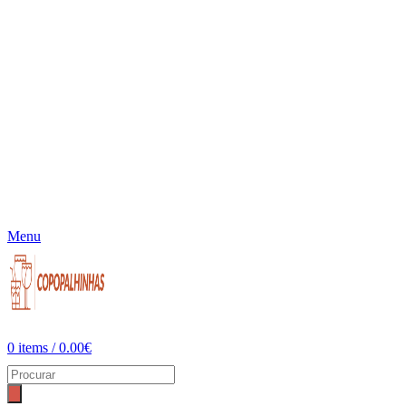
Menu
0
items
/
0.00
€