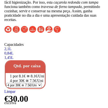
fácil higienização. Por isso, esta
caçarola redonda com tampa
funciona também como
travessa de forno tampada
, permitindo
cozinhar, servir e conservar na mesma peça. Assim, ganha
praticidade no dia a dia e uma apresentação cuidada das suas
receitas.
Capacidades
2,1L
0,84L
1,45L
Qtd. por caixa
1 por 8.1€ ≅ 8.1€/Uni
4 por 30€ ≅ 7.5€/Uni
Limpar
€
30.00
excl/iva