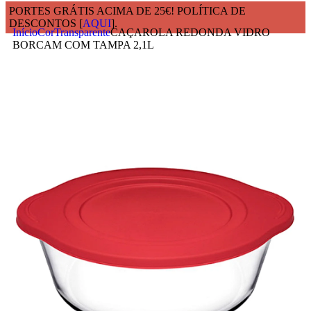
PORTES GRÁTIS ACIMA DE 25€! POLÍTICA DE
DESCONTOS [
AQUI
].
Início
Cor
Transparente
CAÇAROLA REDONDA VIDRO
BORCAM COM TAMPA 2,1L