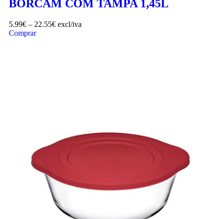
BORCAM COM TAMPA 1,45L
5.99
€
–
22.55
€
excl/iva
Comprar