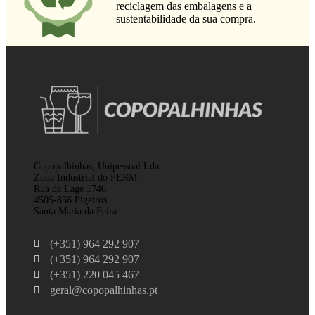
reciclagem das embalagens e a
sustentabilidade da sua compra.
Copopalhinhas, Unipessoal Lda
Zona Industrial do PERM
Rua da Lage 1746
4505-856 Pigeiros
Santa Maria da Feira
(+351) 964 292 907
(+351) 964 292 907
(+351) 220 045 467
geral@copopalhinhas.pt