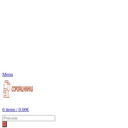
Menu
0
items
/
0.00
€