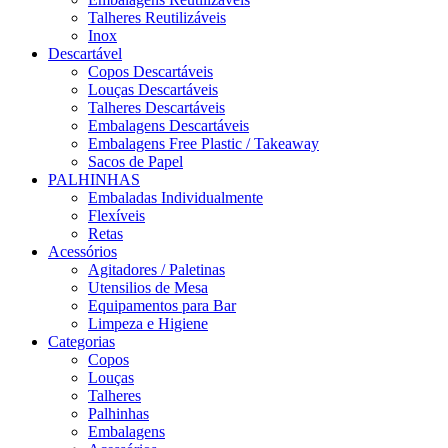
Talheres Reutilizáveis
Inox
Descartável
Copos Descartáveis
Louças Descartáveis
Talheres Descartáveis
Embalagens Descartáveis
Embalagens Free Plastic / Takeaway
Sacos de Papel
PALHINHAS
Embaladas Individualmente
Flexíveis
Retas
Acessórios
Agitadores / Paletinas
Utensilios de Mesa
Equipamentos para Bar
Limpeza e Higiene
Categorias
Copos
Louças
Talheres
Palhinhas
Embalagens