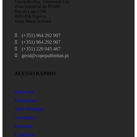
Copopalhinhas, Unipessoal Lda
Zona Industrial do PERM
Rua da Lage 1746
4505-856 Pigeiros
Santa Maria da Feira
(+351) 964 292 907
(+351) 964 292 907
(+351) 220 045 467
geral@copopalhinhas.pt
ACESSO RÁPIDO
Sobre nós
Promoções
Mais Vendidos
Novidades
Revenda
Contactos