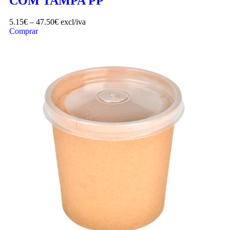
COM TAMPA PP
5.15
€
–
47.50
€
excl/iva
Comprar