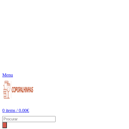
Menu
0
items
/
0.00
€