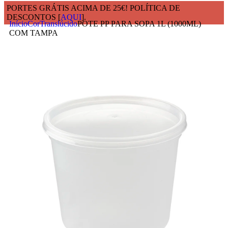
PORTES GRÁTIS ACIMA DE 25€! POLÍTICA DE
DESCONTOS [
AQUI
].
Início
Cor
Translúcido
POTE PP PARA SOPA 1L (1000ML)
COM TAMPA