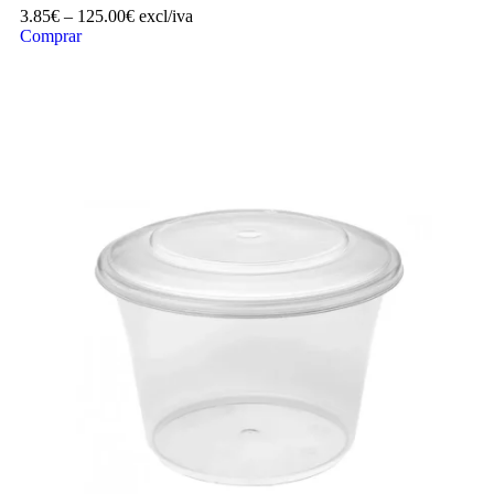
3.85
€
–
125.00
€
excl/iva
Comprar