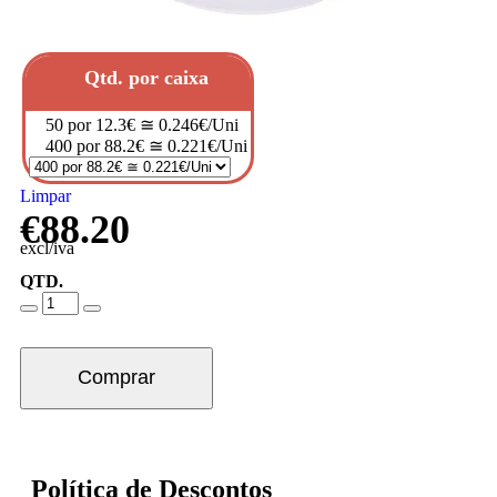
Qtd. por caixa
50 por 12.3€ ≅ 0.246€/Uni
400 por 88.2€ ≅ 0.221€/Uni
Limpar
€
88.20
excl/iva
QTD.
Comprar
Política de Descontos