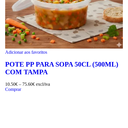
Adicionar aos favoritos
POTE PP PARA SOPA 50CL (500ML)
COM TAMPA
10.50
€
–
75.60
€
excl/iva
Comprar