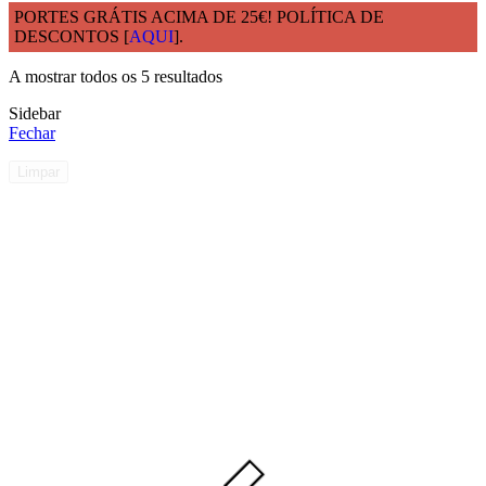
PORTES GRÁTIS ACIMA DE 25€! POLÍTICA DE
DESCONTOS [
AQUI
].
Início
Materia Prima
Vidro
A mostrar todos os 5 resultados
Sidebar
Fechar
Limpar