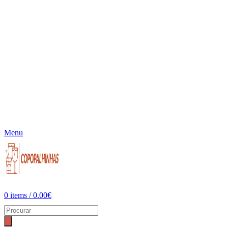
Menu
0
items
/
0.00
€