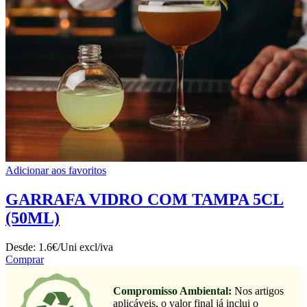
Adicionar aos favoritos
GARRAFA VIDRO COM TAMPA 5CL
(50ML)
Desde:
1.6€/Uni
excl/iva
Comprar
Compromisso Ambiental:
Nos artigos
aplicáveis, o valor final já inclui o