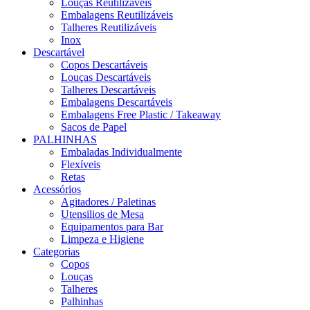
Louças Reutilizáveis
Embalagens Reutilizáveis
Talheres Reutilizáveis
Inox
Descartável
Copos Descartáveis
Louças Descartáveis
Talheres Descartáveis
Embalagens Descartáveis
Embalagens Free Plastic / Takeaway
Sacos de Papel
PALHINHAS
Embaladas Individualmente
Flexíveis
Retas
Acessórios
Agitadores / Paletinas
Utensilios de Mesa
Equipamentos para Bar
Limpeza e Higiene
Categorias
Copos
Louças
Talheres
Palhinhas