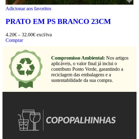
Adicionar aos favoritos
PRATO EM PS BRANCO 23CM
4.20
€
–
32.00
€
excl/iva
Comprar
Compromisso Ambiental:
Nos artigos
aplicáveis, o valor final já inclui o
contributo Ponto Verde, garantindo a
reciclagem das embalagens e a
sustentabilidade da sua compra.