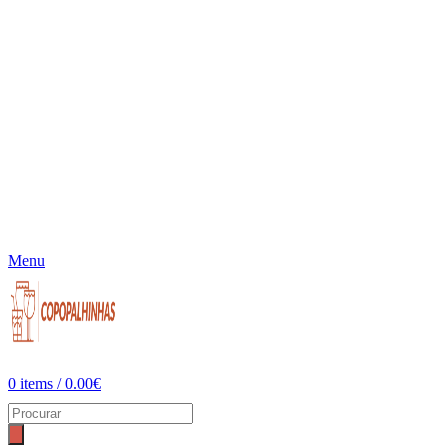
Menu
0
items
/
0.00
€