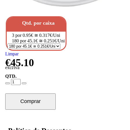
Qtd. por caixa
3 por 0.95€ ≅ 0.317€/Uni
180 por 45.1€ ≅ 0.251€/Uni
Limpar
€
45.10
excl/iva
QTD.
Comprar