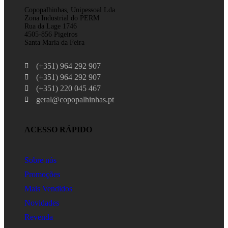
Copopalhinhas, Unipessoal Lda
Zona Industrial do PERM
Rua da Lage 1746
4505-856 Pigeiros
Santa Maria da Feira
(+351) 964 292 907
(+351) 964 292 907
(+351) 220 045 467
geral@copopalhinhas.pt
ACESSO RÁPIDO
Sobre nós
Promoções
Mais Vendidos
Novidades
Revenda