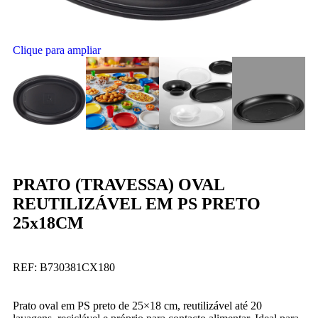
Clique para ampliar
PRATO (TRAVESSA) OVAL
REUTILIZÁVEL EM PS PRETO
25x18CM
REF:
B730381CX180
Prato oval em PS preto de 25×18 cm, reutilizável até 20