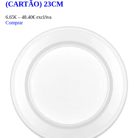
(CARTÃO) 23CM
6.65
€
–
48.40
€
excl/iva
Comprar