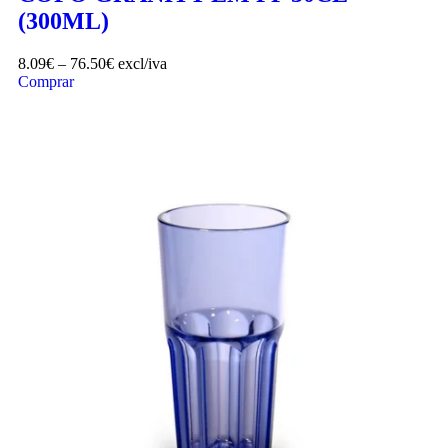
(300ML)
8.09
€
–
76.50
€
excl/iva
Comprar