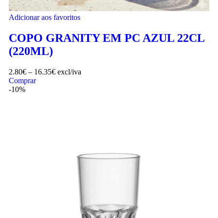
Adicionar aos favoritos
COPO GRANITY EM PC AZUL 22CL
(220ML)
2.80
€
–
16.35
€
excl/iva
Comprar
-10%