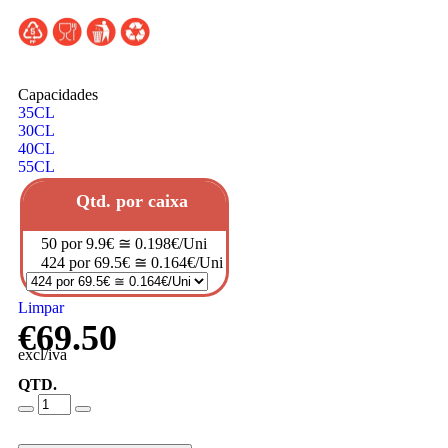
Capacidades
35CL
30CL
40CL
55CL
Qtd. por caixa
50 por 9.9€ ≅ 0.198€/Uni
424 por 69.5€ ≅ 0.164€/Uni
Limpar
€
69.50
excl/iva
QTD.