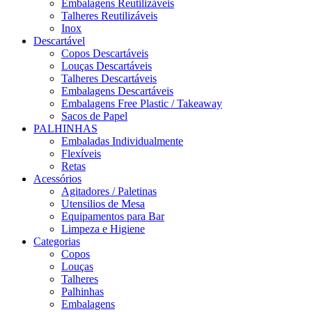
Embalagens Reutilizáveis
Talheres Reutilizáveis
Inox
Descartável
Copos Descartáveis
Louças Descartáveis
Talheres Descartáveis
Embalagens Descartáveis
Embalagens Free Plastic / Takeaway
Sacos de Papel
PALHINHAS
Embaladas Individualmente
Flexíveis
Retas
Acessórios
Agitadores / Paletinas
Utensilios de Mesa
Equipamentos para Bar
Limpeza e Higiene
Categorias
Copos
Louças
Talheres
Palhinhas
Embalagens