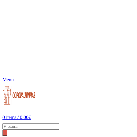
Menu
0
items
/
0.00
€