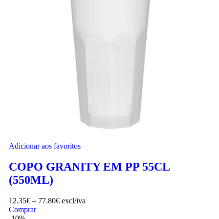
Adicionar aos favoritos
COPO GRANITY EM PP 55CL
(550ML)
12.35
€
–
77.80
€
excl/iva
Comprar
-10%