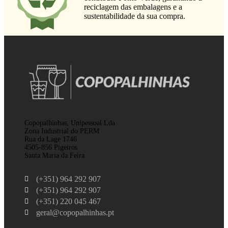
reciclagem das embalagens e a
sustentabilidade da sua compra.
Copopalhinhas, Unipessoal Lda
Zona Industrial do PERM
Rua da Lage 1746
4505-856 Pigeiros
Santa Maria da Feira
(+351) 964 292 907
(+351) 964 292 907
(+351) 220 045 467
geral@copopalhinhas.pt