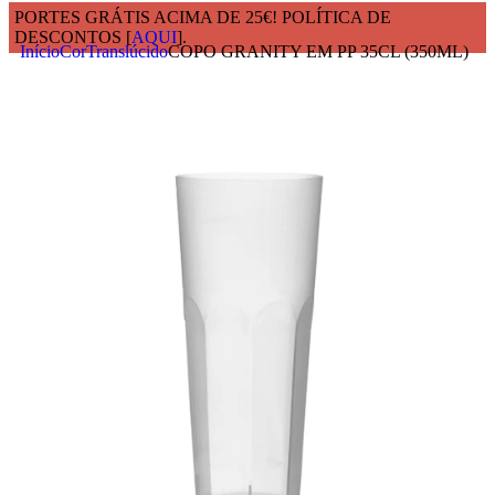
PORTES GRÁTIS ACIMA DE 25€! POLÍTICA DE
DESCONTOS [
AQUI
].
Início
Cor
Translúcido
COPO GRANITY EM PP 35CL (350ML)