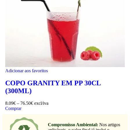
Adicionar aos favoritos
COPO GRANITY EM PP 30CL
(300ML)
8.09
€
–
76.50
€
excl/iva
Comprar
Compromisso Ambiental:
Nos artigos
aplicáveis, o valor final já inclui o