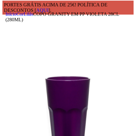
PORTES GRÁTIS ACIMA DE 25€! POLÍTICA DE
DESCONTOS [
AQUI
].
Início
Cor
Lilás
COPO GRANITY EM PP VIOLETA 28CL
(280ML)