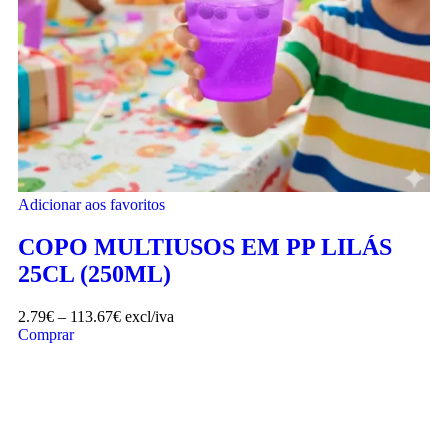
Adicionar aos favoritos
COPO MULTIUSOS EM PP LILÁS
25CL (250ML)
2.79
€
–
113.67
€
excl/iva
Comprar