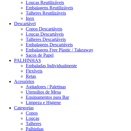
Louças Reutilizáveis
Embalagens Reutilizáveis
Talheres Reutilizáveis
Inox
Descartável
Copos Descartáveis
Louças Descartáveis
Talheres Descartáveis
Embalagens Descartáveis
Embalagens Free Plastic / Takeaway
Sacos de Papel
PALHINHAS
Embaladas Individualmente
Flexíveis
Retas
Acessórios
Agitadores / Paletinas
Utensilios de Mesa
Equipamentos para Bar
Limpeza e Higiene
Categorias
Copos
Louças
Talheres
Palhinhas