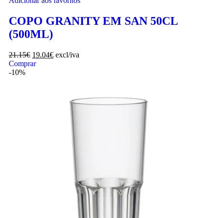
Adicionar aos favoritos
COPO GRANITY EM SAN 50CL
(500ML)
21.15
€
19.04
€
excl/iva
Comprar
-10%