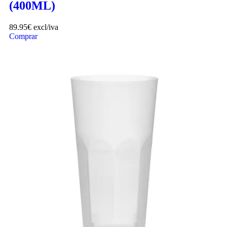
(400ML)
89.95
€
excl/iva
Comprar