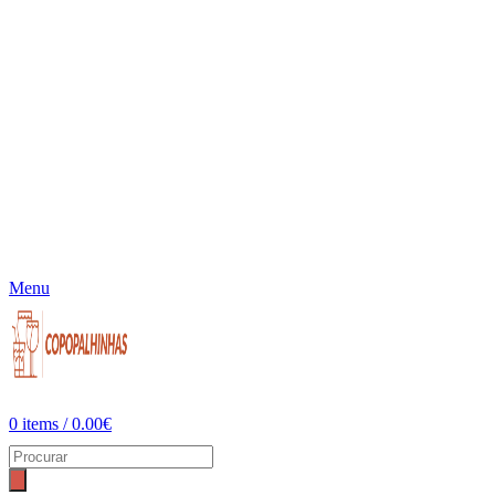
Menu
0
items
/
0.00
€