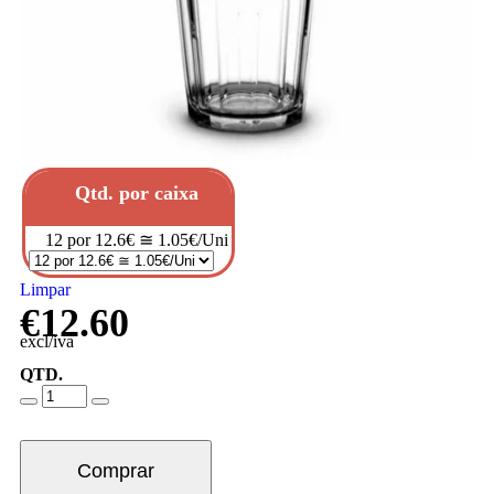
Qtd. por caixa
12 por 12.6€ ≅ 1.05€/Uni
Limpar
€
12.60
excl/iva
QTD.
Comprar