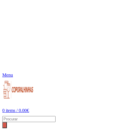
Menu
0
items
/
0.00
€