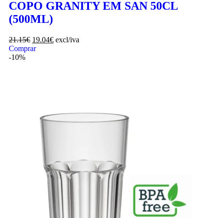
COPO GRANITY EM SAN 50CL
(500ML)
21.15
€
19.04
€
excl/iva
Comprar
-10%