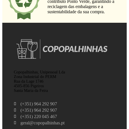
contributo Ponto Verde, garantindo a
reciclagem das embalagens e a
sustentabilidade da sua compra.
Copopalhinhas, Unipessoal Lda
Zona Industrial do PERM
Rua da Lage 1746
4505-856 Pigeiros
Santa Maria da Feira
(+351) 964 292 907
(+351) 964 292 907
(+351) 220 045 467
geral@copopalhinhas.pt