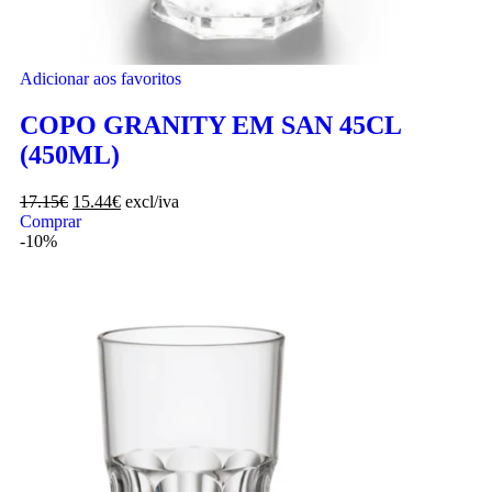
Adicionar aos favoritos
COPO GRANITY EM SAN 45CL
(450ML)
17.15
€
15.44
€
excl/iva
Comprar
-10%