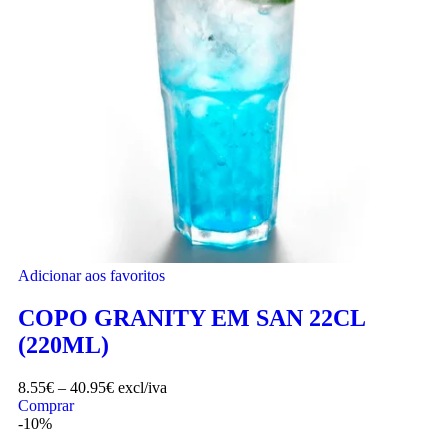
Adicionar aos favoritos
COPO GRANITY EM SAN 22CL
(220ML)
8.55
€
–
40.95
€
excl/iva
Comprar
-10%