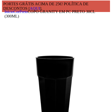
PORTES GRÁTIS ACIMA DE 25€! POLÍTICA DE
DESCONTOS [
AQUI
].
Início
Cor
Preto
COPO GRANITY EM PC PRETO 30CL
(300ML)