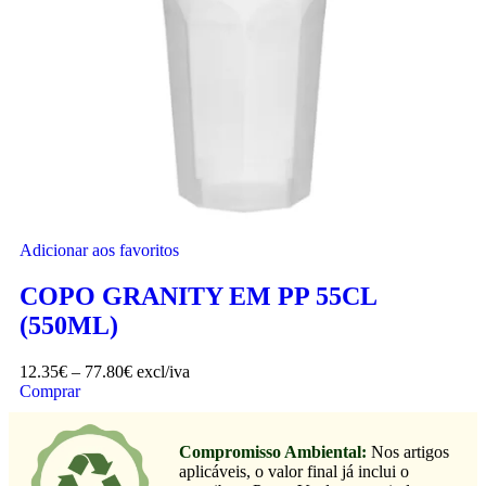
Adicionar aos favoritos
COPO GRANITY EM PP 55CL
(550ML)
12.35
€
–
77.80
€
excl/iva
Comprar
Compromisso Ambiental:
Nos artigos
aplicáveis, o valor final já inclui o