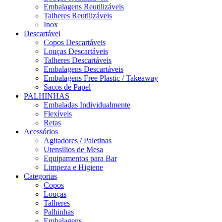
Embalagens Reutilizáveis
Talheres Reutilizáveis
Inox
Descartável
Copos Descartáveis
Louças Descartáveis
Talheres Descartáveis
Embalagens Descartáveis
Embalagens Free Plastic / Takeaway
Sacos de Papel
PALHINHAS
Embaladas Individualmente
Flexíveis
Retas
Acessórios
Agitadores / Paletinas
Utensilios de Mesa
Equipamentos para Bar
Limpeza e Higiene
Categorias
Copos
Louças
Talheres
Palhinhas
Embalagens