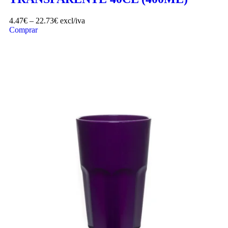
4.47
€
–
22.73
€
excl/iva
Comprar