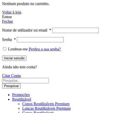
Nenhum produto no carrinho.
Voltar à loja
Entrar
Fechar
Nome de utilizador ou email
*
Senha
*
Lembrar-me
Perdeu a sua senha?
Iniciar sessão
Ainda não tem conta?
Criar Conta
Pesquisar
Promoções
Reutilizável
Copos Reutilizáveis Premium
Louças Reutilizáveis Premium
Copos Reutilizáveis