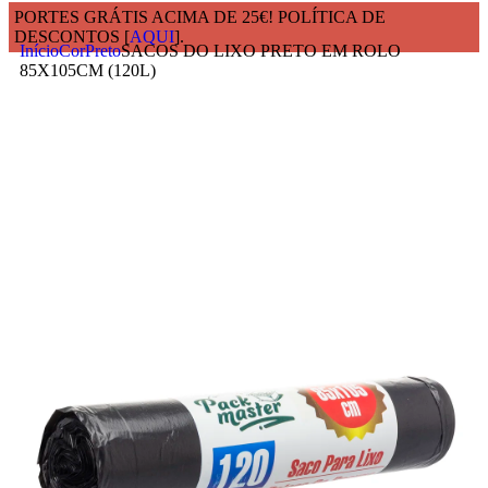
PORTES GRÁTIS ACIMA DE 25€! POLÍTICA DE
DESCONTOS [
AQUI
].
Início
Cor
Preto
SACOS DO LIXO PRETO EM ROLO
85X105CM (120L)