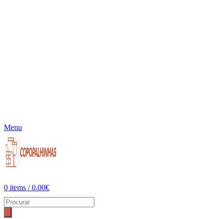
Menu
0
items
/
0.00
€