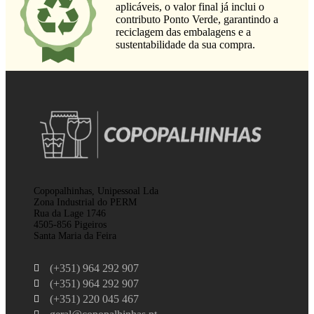
aplicáveis, o valor final já inclui o
contributo Ponto Verde, garantindo a
reciclagem das embalagens e a
sustentabilidade da sua compra.
Copopalhinhas, Unipessoal Lda
Zona Industrial do PERM
Rua da Lage 1746
4505-856 Pigeiros
Santa Maria da Feira
(+351) 964 292 907
(+351) 964 292 907
(+351) 220 045 467