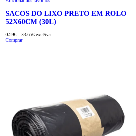
Adicionar aos favoritos
SACOS DO LIXO PRETO EM ROLO
52X60CM (30L)
0.59
€
–
33.65
€
excl/iva
Comprar