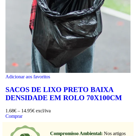
Adicionar aos favoritos
SACOS DE LIXO PRETO BAIXA
DENSIDADE EM ROLO 70X100CM
1.68
€
–
14.95
€
excl/iva
Comprar
Compromisso Ambiental:
Nos artigos