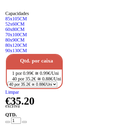
Capacidades
85x105CM
52x60CM
60x80CM
70x100CM
80x90CM
80x120CM
90x130CM
Qtd. por caixa
1 por 0.99€ ≅ 0.99€/Uni
40 por 35.2€ ≅ 0.88€/Uni
Limpar
€
35.20
excl/iva
QTD.