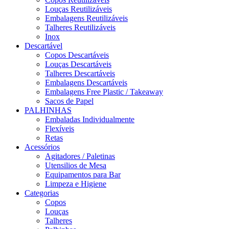
Louças Reutilizáveis
Embalagens Reutilizáveis
Talheres Reutilizáveis
Inox
Descartável
Copos Descartáveis
Louças Descartáveis
Talheres Descartáveis
Embalagens Descartáveis
Embalagens Free Plastic / Takeaway
Sacos de Papel
PALHINHAS
Embaladas Individualmente
Flexíveis
Retas
Acessórios
Agitadores / Paletinas
Utensilios de Mesa
Equipamentos para Bar
Limpeza e Higiene
Categorias
Copos
Louças
Talheres