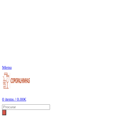
Menu
0
items
/
0.00
€