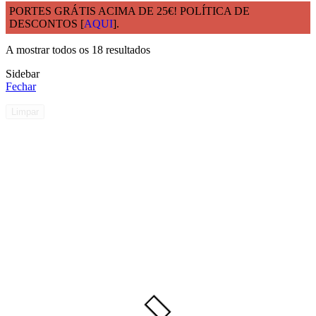
PORTES GRÁTIS ACIMA DE 25€! POLÍTICA DE
DESCONTOS [
AQUI
].
Início
Materia Prima
Polietileno PE
A mostrar todos os 18 resultados
Sidebar
Fechar
Limpar