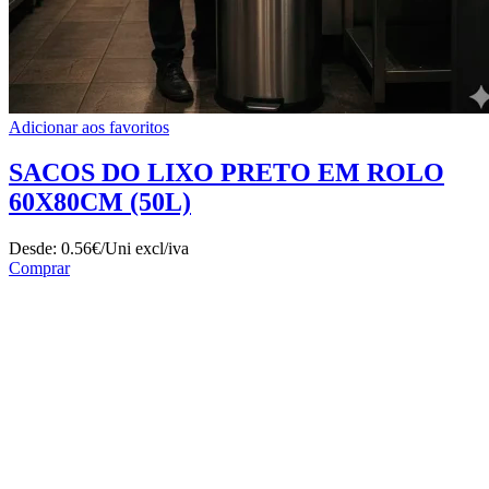
Adicionar aos favoritos
SACOS DO LIXO PRETO EM ROLO
60X80CM (50L)
Desde:
0.56€/Uni
excl/iva
Comprar