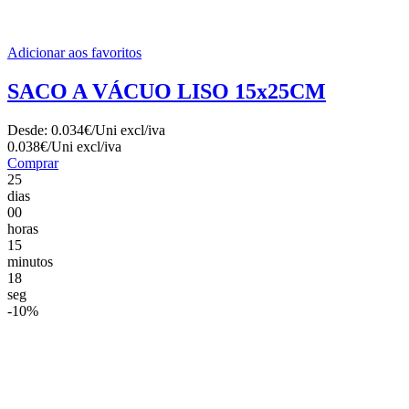
Adicionar aos favoritos
SACO A VÁCUO LISO 15x25CM
Desde:
0.034€/Uni
excl/iva
0.038€/Uni
excl/iva
Comprar
25
dias
00
horas
15
minutos
17
seg
-10%