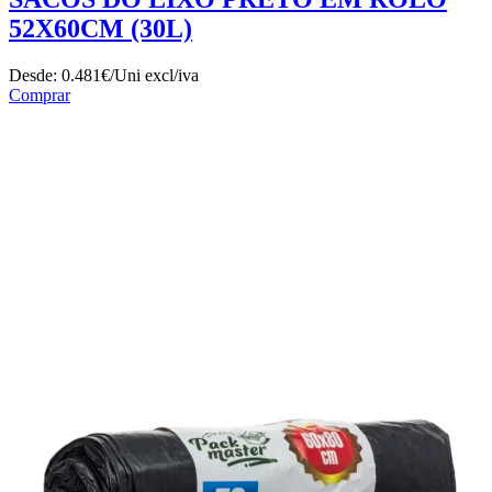
52X60CM (30L)
Desde:
0.481€/Uni
excl/iva
Comprar