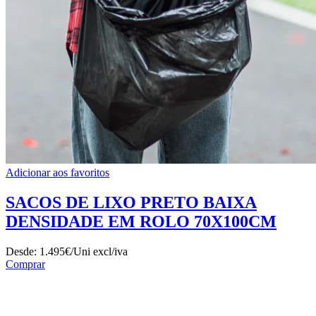
Adicionar aos favoritos
SACOS DE LIXO PRETO BAIXA
DENSIDADE EM ROLO 70X100CM
Desde:
1.495€/Uni
excl/iva
Comprar