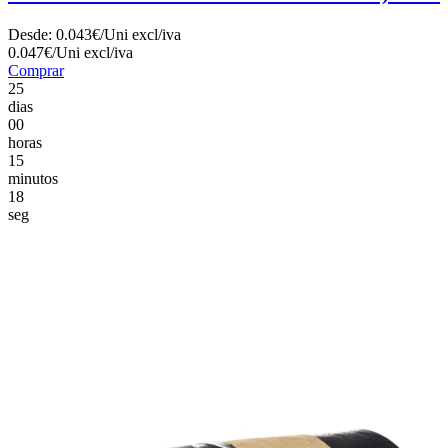
Desde:
0.043€/Uni
excl/iva
0.047€/Uni
excl/iva
Comprar
25
dias
00
horas
15
minutos
17
seg