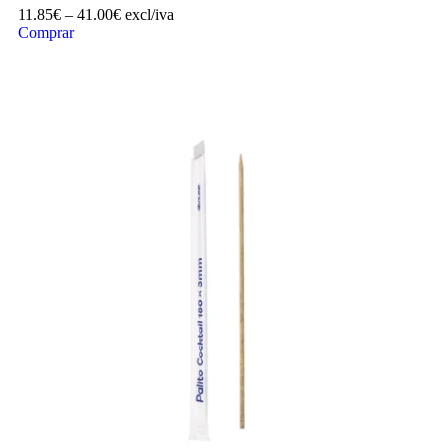
11.85
€
–
41.00
€
excl/iva
Comprar