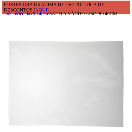
PORTES GRÁTIS ACIMA DE 25€! POLÍTICA DE
DESCONTOS [
AQUI
].
Início
Medidas
30x40cm
SACO A VÁCUO LISO 30x40CM