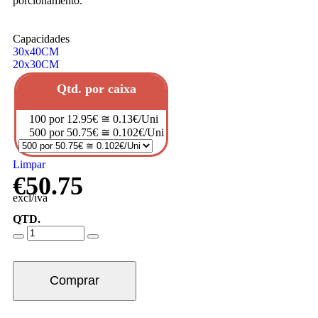
porcionamento.
Capacidades
30x40CM
20x30CM
Qtd. por caixa
100 por 12.95€ ≅ 0.13€/Uni
500 por 50.75€ ≅ 0.102€/Uni
Limpar
€
50.75
excl/iva
QTD.
Comprar