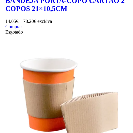
BANDEJA PORTA-COPO CARTÃO 2
COPOS 21×10,5CM
14.05
€
–
78.20
€
excl/iva
Comprar
Esgotado