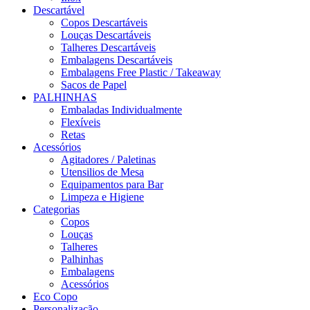
Descartável
Copos Descartáveis
Louças Descartáveis
Talheres Descartáveis
Embalagens Descartáveis
Embalagens Free Plastic / Takeaway
Sacos de Papel
PALHINHAS
Embaladas Individualmente
Flexíveis
Retas
Acessórios
Agitadores / Paletinas
Utensilios de Mesa
Equipamentos para Bar
Limpeza e Higiene
Categorias
Copos
Louças
Talheres
Palhinhas
Embalagens
Acessórios
Eco Copo
Personalização