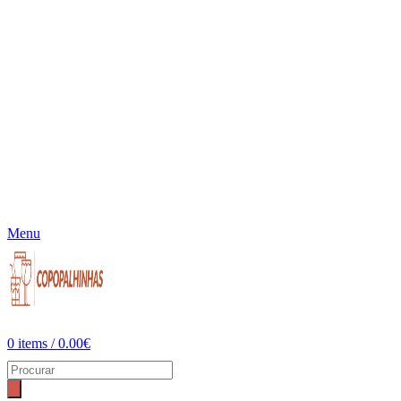
Menu
0
items
/
0.00
€