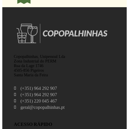
Copopalhinhas, Unipessoal Lda
Zona Industrial do PERM
Rua da Lage 1746
4505-856 Pigeiros
Santa Maria da Feira
(+351) 964 292 907
(+351) 964 292 907
(+351) 220 045 467
geral@copopalhinhas.pt
ACESSO RÁPIDO