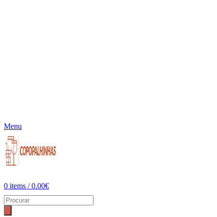
Menu
0
items
/
0.00
€