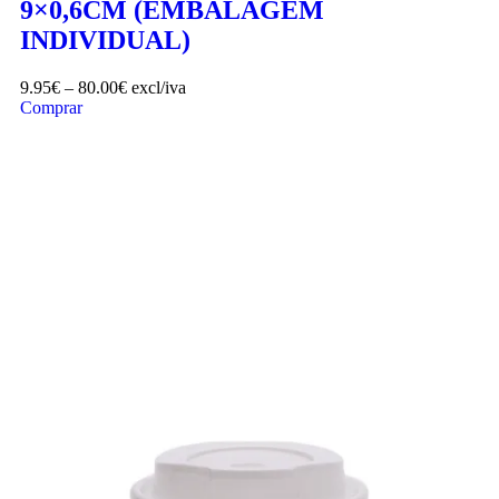
9×0,6CM (EMBALAGEM
INDIVIDUAL)
9.95
€
–
80.00
€
excl/iva
Comprar