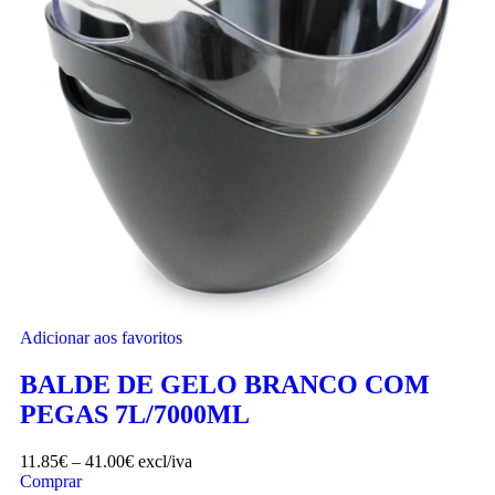
Adicionar aos favoritos
BALDE DE GELO BRANCO COM
PEGAS 7L/7000ML
11.85
€
–
41.00
€
excl/iva
Comprar