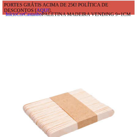
PORTES GRÁTIS ACIMA DE 25€! POLÍTICA DE
DESCONTOS [
AQUI
].
Início
Cor
Castanho
PALETINA MADEIRA VENDING 9×1CM