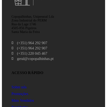
Copopalhinhas, Unipessoal Lda
Zona Industrial do PERM
Rua da Lage 1746
4505-856 Pigeiros
Santa Maria da Feira
(+351) 964 292 907
(+351) 964 292 907
(+351) 220 045 467
geral@copopalhinhas.pt
ACESSO RÁPIDO
Sobre nós
Promoções
Mais Vendidos