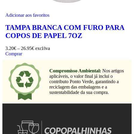
Adicionar aos favoritos
TAMPA BRANCA COM FURO PARA
COPOS DE PAPEL 7OZ
3.20
€
–
26.95
€
excl/iva
Comprar
Compromisso Ambiental:
Nos artigos
aplicáveis, o valor final já inclui o
contributo Ponto Verde, garantindo a
reciclagem das embalagens e a
sustentabilidade da sua compra.