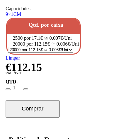
Capacidades
9×1CM
Qtd. por caixa
2500 por 17.1€ ≅ 0.007€/Uni
20000 por 112.15€ ≅ 0.006€/Uni
Limpar
€
112.15
excl/iva
QTD.
Comprar