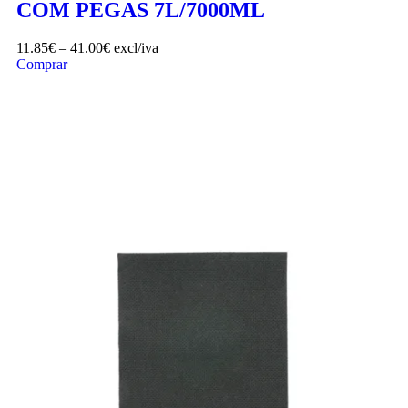
COM PEGAS 7L/7000ML
11.85
€
–
41.00
€
excl/iva
Comprar