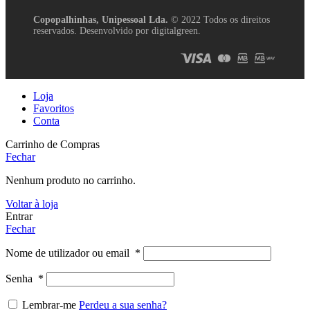
Copopalhinhas, Unipessoal Lda.
© 2022 Todos os direitos
reservados. Desenvolvido por digitalgreen.
Loja
Favoritos
Conta
Carrinho de Compras
Fechar
Nenhum produto no carrinho.
Voltar à loja
Entrar
Fechar
Nome de utilizador ou email
*
Senha
*
Lembrar-me
Perdeu a sua senha?