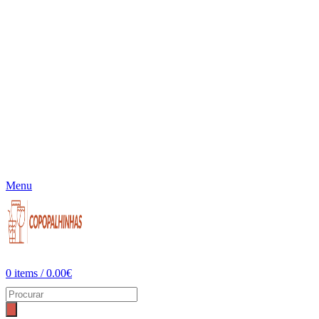
Menu
0
items
/
0.00
€