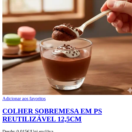
Adicionar aos favoritos
COLHER SOBREMESA EM PS
REUTILIZÁVEL 12,5CM
Desde:
0.015€/Uni
excl/iva