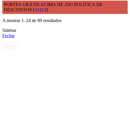
PORTES GRÁTIS ACIMA DE 25€! POLÍTICA DE
DESCONTOS [
AQUI
].
Início
Característica
Avulso
A mostrar 1–24 de 89 resultados
Sidebar
Fechar
Limpar