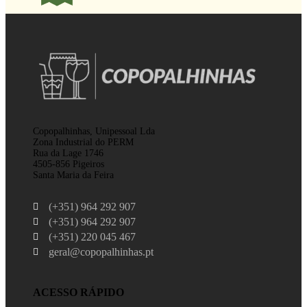
Copopalhinhas, Unipessoal Lda
Zona Industrial do PERM
Rua da Lage 1746
4505-856 Pigeiros
Santa Maria da Feira
(+351) 964 292 907
(+351) 964 292 907
(+351) 220 045 467
geral@copopalhinhas.pt
ACESSO RÁPIDO