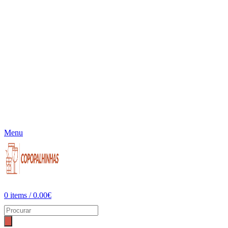
Menu
0
items
/
0.00
€