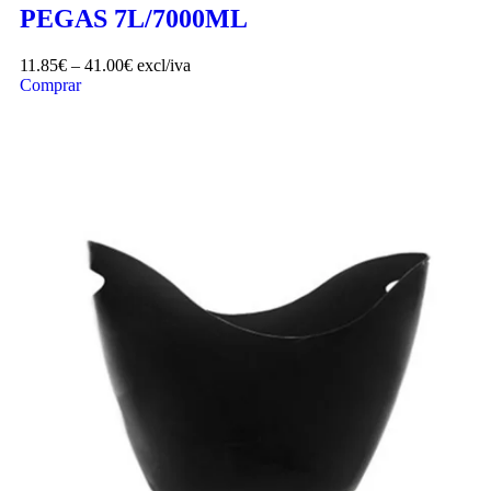
PEGAS 7L/7000ML
11.85
€
–
41.00
€
excl/iva
Comprar