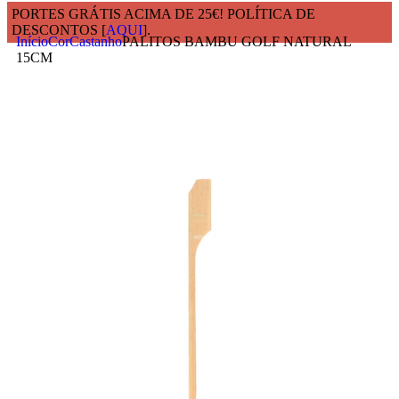
PORTES GRÁTIS ACIMA DE 25€! POLÍTICA DE
DESCONTOS [
AQUI
].
Início
Cor
Castanho
PALITOS BAMBU GOLF NATURAL
15CM