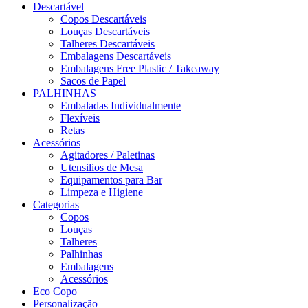
Descartável
Copos Descartáveis
Louças Descartáveis
Talheres Descartáveis
Embalagens Descartáveis
Embalagens Free Plastic / Takeaway
Sacos de Papel
PALHINHAS
Embaladas Individualmente
Flexíveis
Retas
Acessórios
Agitadores / Paletinas
Utensilios de Mesa
Equipamentos para Bar
Limpeza e Higiene
Categorias
Copos
Louças
Talheres
Palhinhas
Embalagens
Acessórios
Eco Copo
Personalização