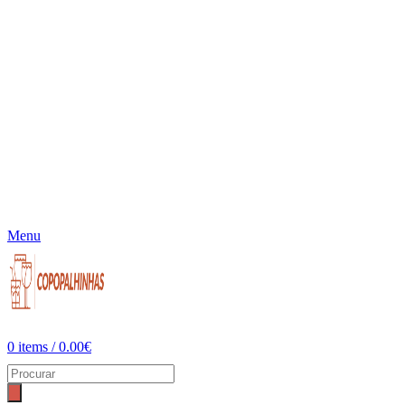
Menu
0
items
/
0.00
€