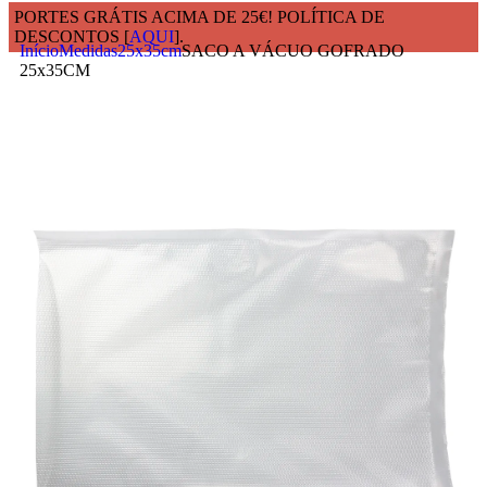
PORTES GRÁTIS ACIMA DE 25€! POLÍTICA DE
DESCONTOS [
AQUI
].
Início
Medidas
25x35cm
SACO A VÁCUO GOFRADO
25x35CM