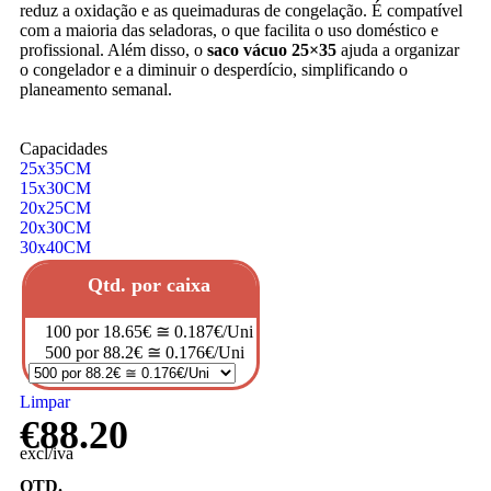
reduz a oxidação e as queimaduras de congelação. É compatível
com a maioria das seladoras, o que facilita o uso doméstico e
profissional. Além disso, o
saco vácuo 25×35
ajuda a organizar
o congelador e a diminuir o desperdício, simplificando o
planeamento semanal.
Capacidades
25x35CM
15x30CM
20x25CM
20x30CM
30x40CM
Qtd. por caixa
100 por 18.65€ ≅ 0.187€/Uni
500 por 88.2€ ≅ 0.176€/Uni
Limpar
€
88.20
excl/iva
QTD.