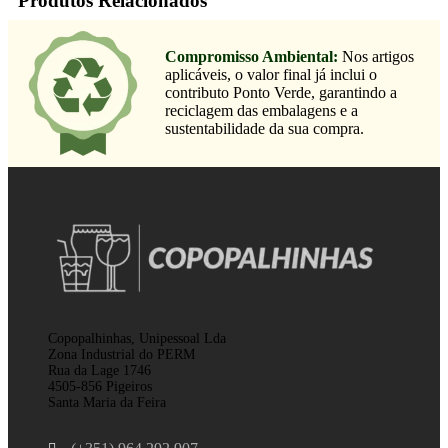
Produtos Relacionados
Compromisso Ambiental:
Nos artigos
aplicáveis, o valor final já inclui o
contributo Ponto Verde, garantindo a
reciclagem das embalagens e a
sustentabilidade da sua compra.
Copopalhinhas, Unipessoal Lda
Zona Industrial do PERM
Rua da Lage 1746
4505-856 Pigeiros
Santa Maria da Feira