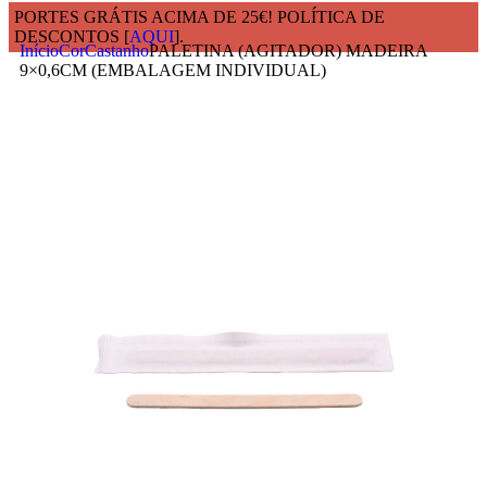
PORTES GRÁTIS ACIMA DE 25€! POLÍTICA DE
DESCONTOS [
AQUI
].
Início
Cor
Castanho
PALETINA (AGITADOR) MADEIRA
9×0,6CM (EMBALAGEM INDIVIDUAL)