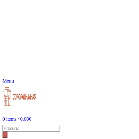
Menu
0
items
/
0.00
€