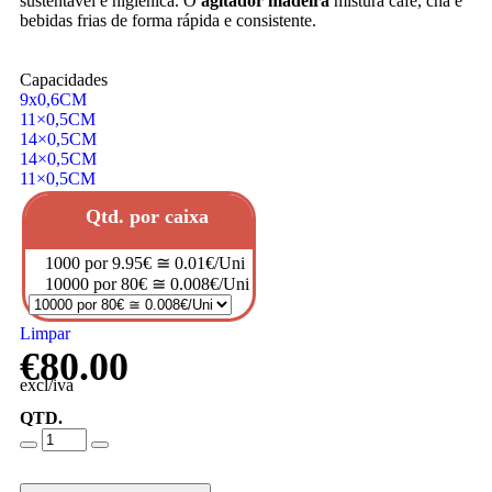
sustentável e higiénica. O
agitador madeira
mistura café, chá e
bebidas frias de forma rápida e consistente.
Capacidades
9x0,6CM
11×0,5CM
14×0,5CM
14×0,5CM
11×0,5CM
Qtd. por caixa
1000 por 9.95€ ≅ 0.01€/Uni
10000 por 80€ ≅ 0.008€/Uni
Limpar
€
80.00
excl/iva
QTD.